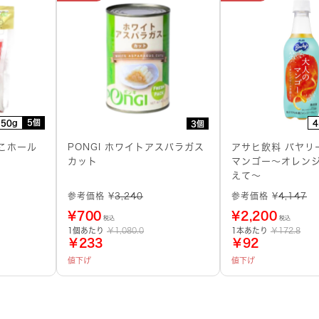
5個
150g
4
3個
こホール
PONGI ホワイトアスパラガス
アサヒ飲料 バヤリ
カット
マンゴー～オレン
えて～
参考価格 ¥
3,240
参考価格 ¥
4,147
¥
700
¥
2,200
税込
税込
1個あたり
￥1,080.0
1本あたり
￥172.8
￥233
￥92
値下げ
値下げ