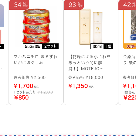
34
93
42
2セット
1個
55g×3缶
30ml
ト
マルハニチロ まるずわ
【乾燥による小じわを
金原海
いがにほぐしみ
あっという間に解
り 磯
う
消！】MOTEJO
BOOSTER 導入美容液
参考価格 ¥
2,560
参考価格 ¥
18,000
参考価
¥
1,700
¥
1,350
¥
1,
税込
税込
1セットあたり
￥1,280.0
1個あ
￥850
￥22