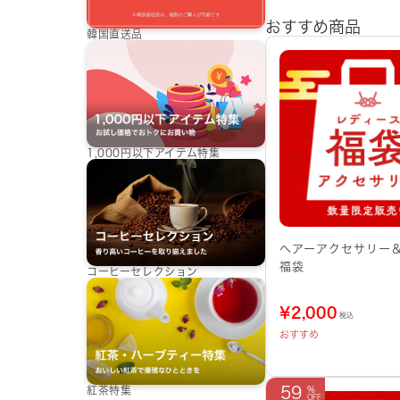
おすすめ商品
韓国直送品
1,000円以下アイテム特集
へアーアクセサリー
福袋
コーヒーセレクション
¥
2,000
税込
おすすめ
59
紅茶特集