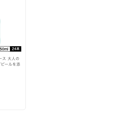
24本
50ml
ース 大人の
ジピールを添