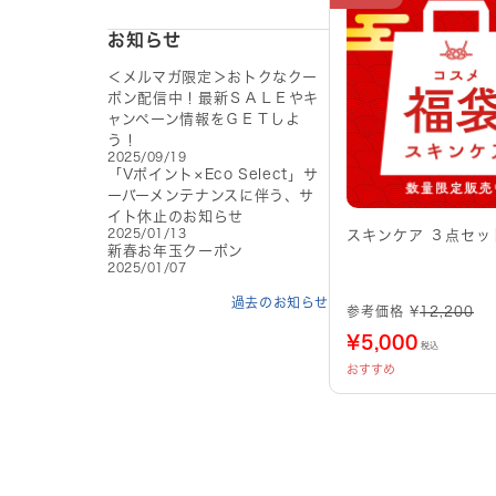
お知らせ
＜メルマガ限定＞おトクなクー
ポン配信中！最新ＳＡＬＥやキ
ャンペーン情報をＧＥＴしよ
う！
2025/09/19
「Vポイント×Eco Select」サ
ーバーメンテナンスに伴う、サ
イト休止のお知らせ
2025/01/13
スキンケア ３点セッ
新春お年玉クーポン
2025/01/07
過去のお知らせ
参考価格 ¥
12,200
¥
5,000
税込
おすすめ