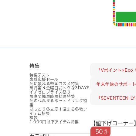
特集
「Vポイント×Eco
特集テスト
家計応援セール
冬に頼れる韓国コスメ特集
年末年始のサポート
毎月第４金曜日おトクな3DAYS
イチゼロプライス祭り
お家で簡単時短料理特集
『SEVENTEEN
冬の心温まるホットドリンク特
集
ほっこり冬支度！温まる冬物ア
イテム特集
福袋
1,000円以下アイテム特集
【値下げコーナー
50