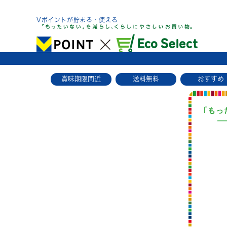
Skip
to
Vポイントが貯まる・使える
content
賞味期限間近
送料無料
おすすめ