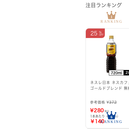
注目ランキング
25
2
720ml
ネスレ日本 ネスカフ
ゴールドブレンド 無
参考価格 ¥
372
¥
280
税込
1本あたり
￥186.0
￥140