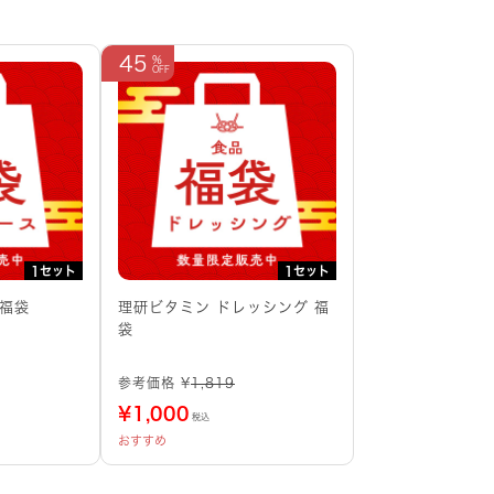
45
1セット
1セット
 福袋
理研ビタミン ドレッシング 福
袋
参考価格 ¥
1,819
¥
1,000
税込
おすすめ