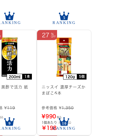
27
1本
5個
200ml
120g
 黒酢で活力 紙
ニッスイ 濃厚チーズか
まぼこ4本
格 ¥
119
参考価格 ¥
1,350
¥
990
税込
税込
1個あたり
￥270.0
￥198