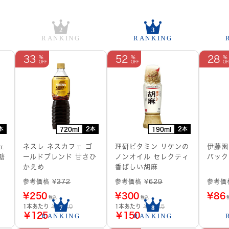
33
52
28
本
2本
2本
720ml
190ml
ェ
ネスレ ネスカフェ ゴ
理研ビタミン リケンの
伊藤園
糖
ールドブレンド 甘さひ
ノンオイル セレクティ
パック
かえめ
香ばしい胡麻
参考価格 ¥
372
参考価格 ¥
629
参考価
¥
250
¥
300
¥
86
税込
税込
1本あたり
￥186.0
1本あたり
￥314.5
￥125
￥150