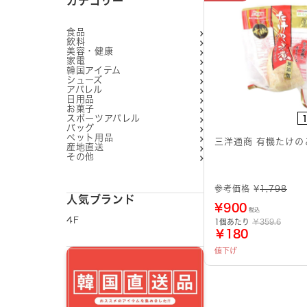
カテゴリー
食品
飲料
美容・健康
家電
韓国アイテム
シューズ
アパレル
日用品
お菓子
スポーツアパレル
バッグ
ペット用品
三洋通商 有機たけの
産地直送
その他
参考価格 ¥
1,798
人気ブランド
¥
900
税込
4F
1個あたり
￥359.6
￥180
値下げ