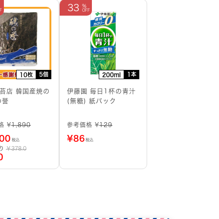
33
5個
1本
10枚
200ml
苔店 韓国産焼の
伊藤園 毎日1杯の青汁
の誉
(無糖) 紙パック
格 ¥
1,890
参考価格 ¥
129
100
¥
86
税込
税込
たり
￥378.0
0