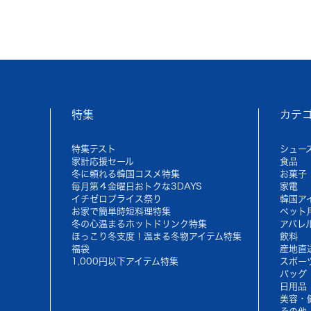
特集
カテ
特集テスト
シュー
家計応援セール
食品
冬に頼れる韓国コスメ特集
お菓子
毎月第４金曜日おトクな3DAYS
家電
イチゼロプライス祭り
韓国ア
お家で簡単時短料理特集
ペット
冬の心温まるホットドリンク特集
アパレ
ほっこり冬支度！温まる冬物アイテム特集
飲料
福袋
産地直
1,000円以下アイテム特集
スポー
バッグ
日用品
美容・