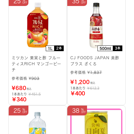
25
35
2本
3本
1L
500ml
ミツカン 果実と酢 フルー
CJ FOODS JAPAN 美酢
ティスRICH マンゴーピー
プラス ざくろ
チ
参考価格 ¥
1,837
参考価格 ¥
903
¥
1,200
税込
¥
680
1本あたり
￥612.3
税込
￥400
1本あたり
￥451.5
￥340
25
38