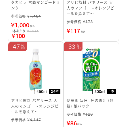
タカヒラ 宮崎マンゴードリ
アサヒ飲料 バヤリース 大
ンク
人のマンゴー～オレンジピ
ールを添えて～
参考価格 ¥
1,404
参考価格 ¥
173
¥
1,000
税込
¥
117
1本あたり
￥140.4
税込
￥100
47
33
24本
1本
450ml
200ml
アサヒ飲料 バヤリース 大
伊藤園 毎日1杯の青汁 (無
人のマンゴー～オレンジピ
糖) 紙パック
ールを添えて～
参考価格 ¥
129
参考価格 ¥
4,147
¥
86
税込