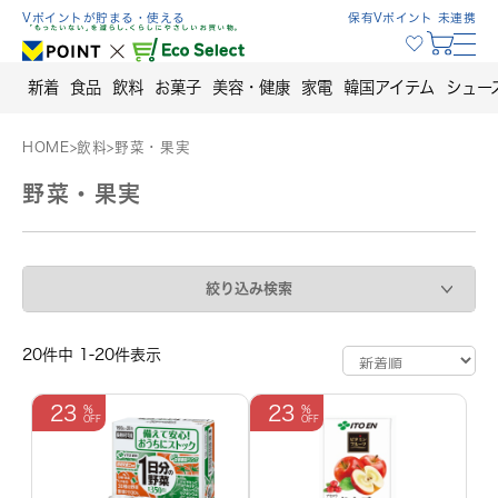
Skip
Vポイントが貯まる・使える
保有Vポイント 未連携
to
content
新着
食品
飲料
お菓子
美容・健康
家電
韓国アイテム
シュー
HOME
>
飲料
>
野菜・果実
野菜・果実
絞り込み検索
20件中 1-20件表示
23
23