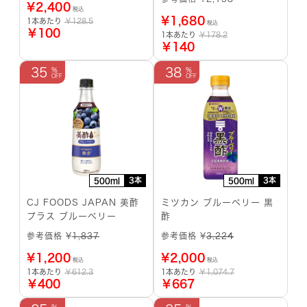
¥
2,400
税込
¥
1,680
1本あたり
￥128.5
税込
￥100
1本あたり
￥178.2
￥140
35
38
3本
3本
500ml
500ml
CJ FOODS JAPAN 美酢
ミツカン ブルーベリー 黒
プラス ブルーベリー
酢
参考価格 ¥
1,837
参考価格 ¥
3,224
¥
1,200
¥
2,000
税込
税込
1本あたり
￥612.3
1本あたり
￥1,074.7
￥400
￥667