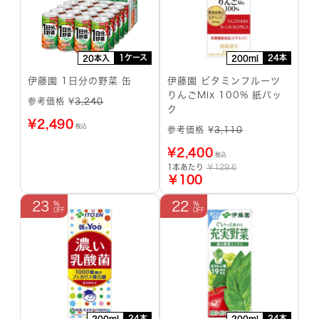
1ケース
24本
20本入
200ml
伊藤園 1日分の野菜 缶
伊藤園 ビタミンフルーツ
りんごMix 100% 紙パッ
参考価格 ¥
3,240
ク
¥
2,490
税込
参考価格 ¥
3,110
¥
2,400
税込
1本あたり
￥129.6
￥100
23
22
24本
24本
200ml
200ml