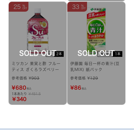
25
33
2本
1本
1L
200ml
ミツカン 果実と酢 フルー
伊藤園 毎日一杯の青汁(豆
ティス ざくろラズベリー
乳MIX) 紙パック
参考価格 ¥
903
参考価格 ¥
129
¥
680
¥
86
税込
税込
1本あたり
￥451.5
￥340