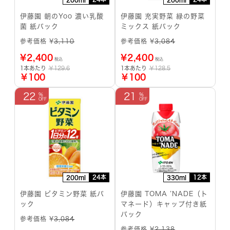
伊藤園 朝のYoo 濃い乳酸
伊藤園 充実野菜 緑の野菜
菌 紙パック
ミックス 紙パック
参考価格 ¥
3,110
参考価格 ¥
3,084
¥
2,400
¥
2,400
税込
税込
1本あたり
￥129.6
1本あたり
￥128.5
￥100
￥100
22
21
24本
12本
200ml
330ml
伊藤園 ビタミン野菜 紙パ
伊藤園 TOMA ’NADE（ト
ック
マネード）キャップ付き紙
パック
参考価格 ¥
3,084
参考価格 ¥
2,138