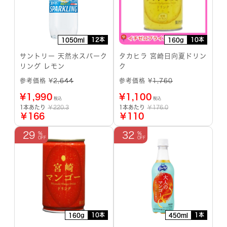
12本
10本
1050ml
160g
サントリー 天然水スパーク
タカヒラ 宮崎日向夏ドリン
リング レモン
ク
参考価格 ¥
2,644
参考価格 ¥
1,760
¥
1,990
¥
1,100
税込
税込
1本あたり
￥220.3
1本あたり
￥176.0
￥166
￥110
29
32
10本
1本
160g
450ml