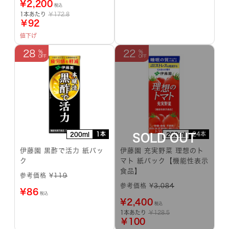
¥
2,200
税込
1本あたり
￥172.8
￥92
値下げ
28
22
1本
24本
200ml
200ml
伊藤園 黒酢で活力 紙パッ
伊藤園 充実野菜 理想のト
ク
マト 紙パック【機能性表示
食品】
参考価格 ¥
119
参考価格 ¥
3,084
¥
86
税込
¥
2,400
税込
1本あたり
￥128.5
￥100