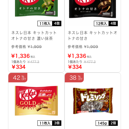
4個
4個
11枚入
12枚入
ネスレ日本 キットカット
ネスレ日本 キットカットオ
オトナの甘さ 濃い抹茶
トナの甘さ
参考価格 ¥
1,909
参考価格 ¥
1,909
¥
1,336
¥
1,336
税込
税込
1個あたり
￥477.3
1個あたり
￥477.3
￥334
￥334
42
38
3個
2個
11枚入
145g