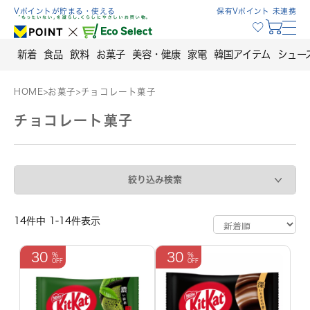
Skip
Vポイントが貯まる・使える
保有Vポイント 未連携
to
content
新着
食品
飲料
お菓子
美容・健康
家電
韓国アイテム
シュー
HOME
>
お菓子
>
チョコレート菓子
チョコレート菓子
絞り込み検索
14件中 1-14件表示
30
30