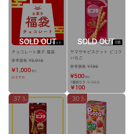
5個
10本
1セット
チョコレート菓子 福袋
ヤマザキビスケット ピコラ
いちご
参考価格 ¥
2,916
参考価格 ¥
799
¥
1,000
税込
¥
500
おすすめ
税込
1個あたり
￥159.8
￥100
37
30