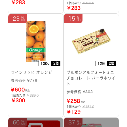
￥283
1個あたり
￥486.0
￥283
23
15
2個
2個
100g
12個
ワインリッヒ オレンジ
ブルボンアルフォートミニ
チョコレート バニラホワイ
参考価格 ¥
778
ト
¥
600
税込
参考価格 ¥
302
1個あたり
￥389.0
￥300
¥
258
税込
1個あたり
￥151.0
￥129
66
37