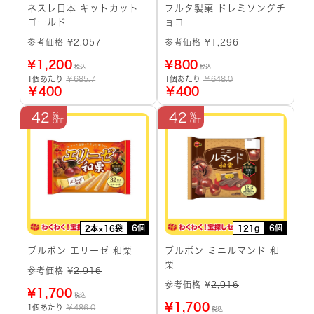
ネスレ日本 キットカット
フルタ製菓 ドレミソングチ
ゴールド
ョコ
参考価格 ¥
2,057
参考価格 ¥
1,296
¥
1,200
¥
800
税込
税込
1個あたり
￥685.7
1個あたり
￥648.0
￥400
￥400
42
42
6個
6個
2本×16袋
121g
ブルボン エリーゼ 和栗
ブルボン ミニルマンド 和
栗
参考価格 ¥
2,916
参考価格 ¥
2,916
¥
1,700
税込
¥
1,700
1個あたり
￥486.0
税込