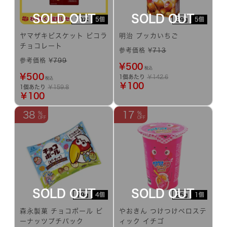
5個
5個
10本
39g
ヤマザキビスケット ピコラ
明治 プッカいちご
チョコレート
参考価格 ¥
713
参考価格 ¥
799
¥
500
税込
¥
500
1個あたり
￥142.6
税込
￥100
1個あたり
￥159.8
￥100
38
17
4個
1個
79g
25g
森永製菓 チョコボール ピ
やおきん つけつけペロステ
ーナッツプチパック
ィック イチゴ