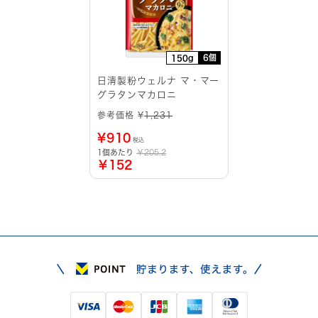
6個
150g
日清製粉ウェルナ マ・マー
グラタンマカロニ
参考価格 ¥
1,231
¥
910
税込
1個あたり
￥205.2
￥152