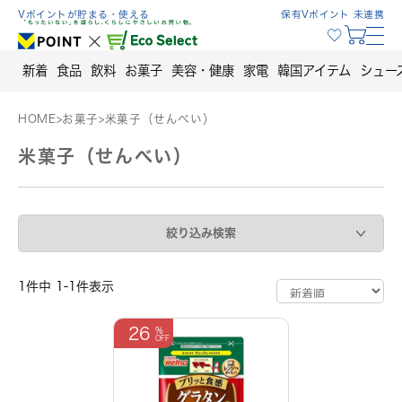
Skip
Vポイントが貯まる・使える
保有Vポイント 未連携
to
content
新着
食品
飲料
お菓子
美容・健康
家電
韓国アイテム
シュー
HOME
>
お菓子
>
米菓子（せんべい）
米菓子（せんべい）
絞り込み検索
1件中 1-1件表示
26