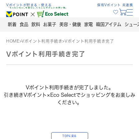
Skip
Vポイントが貯まる・使える
保有Vポイント 未連携
to
content
新着
食品
飲料
お菓子
美容・健康
家電
韓国アイテム
シュー
HOME
>
Vポイント利用手続き
>
Vポイント利用手続き完了
Vポイント利用手続き完了
Vポイント利用手続きが完了しました。
引き続きVポイント×Eco Selectでショッピングをお楽しみ
ください。
TOPに戻る