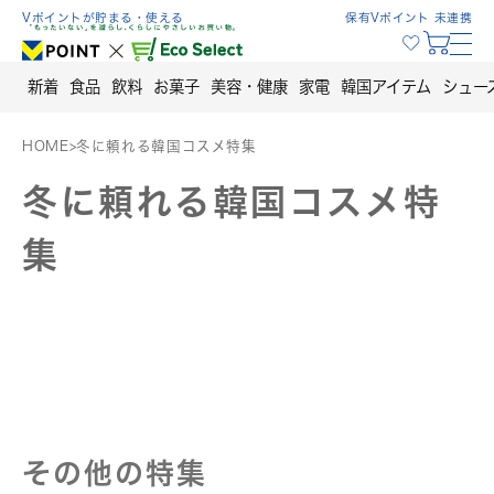
Skip
Vポイントが貯まる・使える
保有Vポイント 未連携
to
content
新着
食品
飲料
お菓子
美容・健康
家電
韓国アイテム
シュー
HOME
>
冬に頼れる韓国コスメ特集
冬に頼れる韓国コスメ特
集
その他の特集