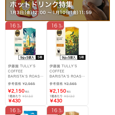
16
16
5箱
5箱
9g×5袋入
9g×5袋入
伊藤園 TULLY’S
伊藤園 TULLY’S
COFFEE
COFFEE
BARISTA’S ROAST
BARISTA’S ROAST
コロンビア ドリップ
ブラジル ドリップバ
参考価格 ¥
2,565
参考価格 ¥
2,565
バッグ
ッグ
¥
2,150
¥
2,150
税込
税込
1箱あたり
￥513.0
1箱あたり
￥513.0
￥430
￥430
16
16