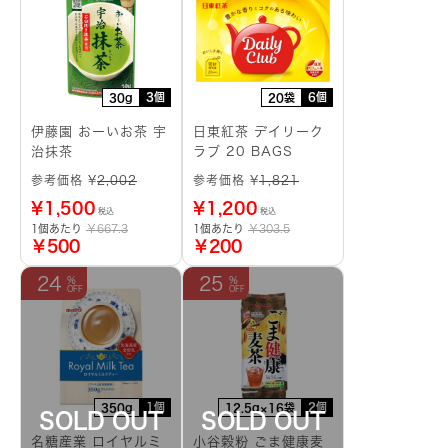
3個
6個
30g
20袋
伊藤園 おーいお茶 宇
日東紅茶 デイリーク
治抹茶
ラブ 20 BAGS
参考価格 ¥
2,002
参考価格 ¥
1,821
¥
1,500
¥
1,200
税込
税込
1個あたり
￥667.3
1個あたり
￥303.5
￥500
￥200
24
25
1個
2個
350g
12.5g×16袋
名糖産業 ロイヤルミ
小谷穀粉 ごま健康麦