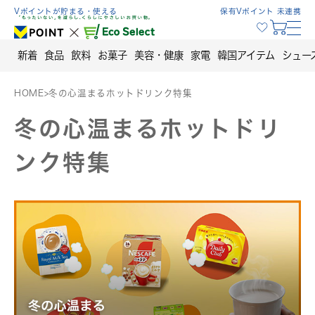
Skip
Vポイントが貯まる・使える
保有Vポイント 未連携
to
content
新着
食品
飲料
お菓子
美容・健康
家電
韓国アイテム
シュー
HOME
>
冬の心温まるホットドリンク特集
冬の心温まるホットドリ
ンク特集