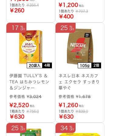
¥
1,200
1個あたり
￥356.4
税込
￥260
1個あたり
￥707.3
￥400
17
25
4箱
2個
20袋入
105g
伊藤園 TULLY’S ＆
ネスレ日本 ネスカフ
TEA はちみつレモン
ェ エクセラ すっきり
＆ジンジャー
華やぐ
参考価格 ¥
3,024
参考価格 ¥
1,678
¥
2,520
¥
1,260
税込
税込
1箱あたり
￥756.0
1個あたり
￥839.0
￥630
￥630
25
34