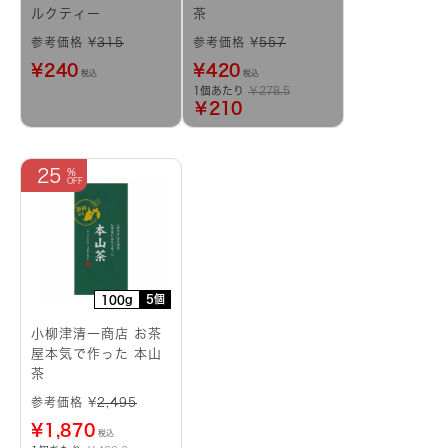
ルクティー
茶
参考価格 ¥
315
参考価格 ¥
557
¥
240
¥
420
税込
税込
1個あたり
￥278.5
￥210
25
5個
100g
小柳津清一商店 お茶
屋本気で作った 本山
茶
参考価格 ¥
2,495
¥
1,870
税込