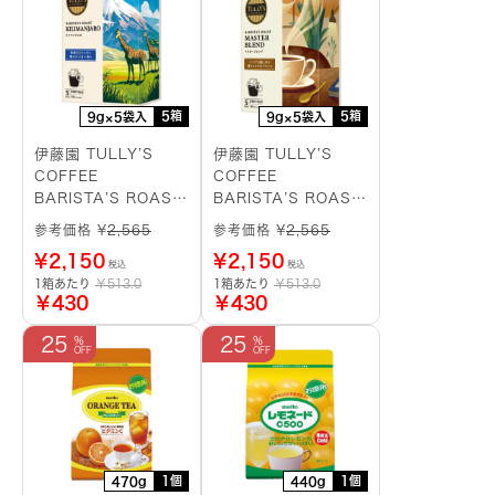
5箱
5箱
9g×5袋入
9g×5袋入
伊藤園 TULLY’S
伊藤園 TULLY’S
COFFEE
COFFEE
BARISTA’S ROAST
BARISTA’S ROAST
キリマンジャロ ドリ
マスターブレンド ド
参考価格 ¥
2,565
参考価格 ¥
2,565
ップバッグ
リップバッグ
¥
2,150
¥
2,150
税込
税込
1箱あたり
￥513.0
1箱あたり
￥513.0
￥430
￥430
25
25
1個
1個
470g
440g