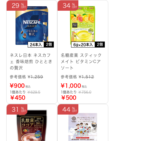
29
34
2個
2個
24本入
6g×20本入
ネスレ日本 ネスカフ
名糖産業 スティック
ェ 香味焙煎 ひととき
メイト ビタミンCア
の贅沢
ソート
参考価格 ¥
1,259
参考価格 ¥
1,512
¥
900
¥
1,000
税込
税込
1個あたり
￥629.5
1個あたり
￥756.0
￥450
￥500
31
44