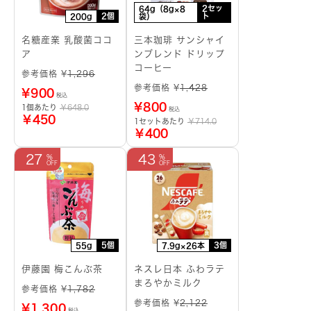
2セッ
64g（8g×8
2個
ト
200g
袋）
名糖産業 乳酸菌ココ
三本珈琲 サンシャイ
ア
ンブレンド ドリップ
コーヒー
参考価格 ¥
1,296
参考価格 ¥
1,428
¥
900
税込
¥
800
1個あたり
￥648.0
税込
￥450
1セットあたり
￥714.0
￥400
27
43
5個
3個
55g
7.9g×26本
伊藤園 梅こんぶ茶
ネスレ日本 ふわラテ
まろやかミルク
参考価格 ¥
1,782
参考価格 ¥
2,122
¥
1,300
税込