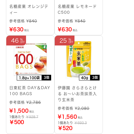
名糖産業 オレンジテ
名糖産業 レモネード
ィー
C500
参考価格 ¥
840
参考価格 ¥
840
¥
630
¥
630
税込
税込
46
25
3個
3個
1.8g×100袋
40g
日東紅茶 DAY＆DAY
伊藤園 さらさらとけ
100 BAGS
る お～いお茶抹茶入
り玄米茶
参考価格 ¥
2,786
参考価格 ¥
2,080
¥
1,500
税込
¥
1,560
1個あたり
￥928.7
税込
￥500
1個あたり
￥693.3
￥520