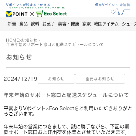
Skip
Vポイントが貯まる・使える
保有Vポイント 未連携
to
content
新着
食品
飲料
お菓子
美容・健康
家電
韓国アイテム
シュー
HOME
>
お知らせ
>
年末年始のサポート窓口と配送スケジュールについて
お知らせ
2024/12/19
お知らせ
重要なお知らせ
年末年始のサポート窓口と配送スケジュールについて
平素よりVポイント×Eco Selectをご利用いただきありがと
うございます。
年末年始の営業につきまして、誠に勝手ながら、下記の期
間サポート窓口および出荷を休業とさせていただきます。