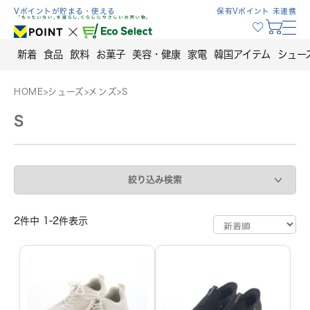
Skip
Vポイントが貯まる・使える
保有Vポイント 未連携
to
content
新着
食品
飲料
お菓子
美容・健康
家電
韓国アイテム
シュー
HOME
>
シューズ
>
メンズ
>
S
S
絞り込み検索
2件中 1-2件表示