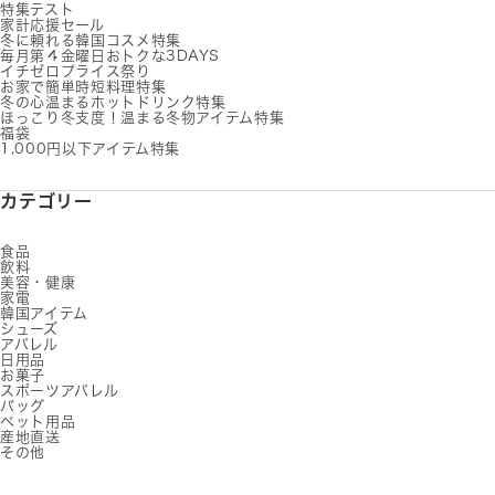
特集テスト
家計応援セール
冬に頼れる韓国コスメ特集
毎月第４金曜日おトクな3DAYS
イチゼロプライス祭り
お家で簡単時短料理特集
冬の心温まるホットドリンク特集
ほっこり冬支度！温まる冬物アイテム特集
福袋
1,000円以下アイテム特集
カテゴリー
食品
飲料
美容・健康
家電
韓国アイテム
シューズ
アパレル
日用品
お菓子
スポーツアパレル
バッグ
ペット用品
産地直送
その他