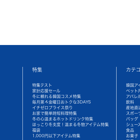
特集
カテ
特集テスト
韓国ア
家計応援セール
ペット
冬に頼れる韓国コスメ特集
アパレ
毎月第４金曜日おトクな3DAYS
飲料
イチゼロプライス祭り
産地直
お家で簡単時短料理特集
スポー
冬の心温まるホットドリンク特集
バッグ
ほっこり冬支度！温まる冬物アイテム特集
シュー
福袋
食品
1,000円以下アイテム特集
お菓子