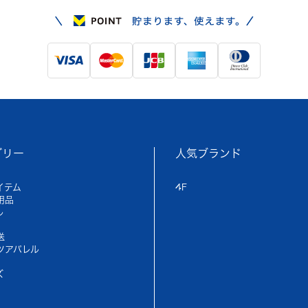
ゴリー
人気ブランド
イテム
4F
用品
ル
送
ツアパレル
ズ