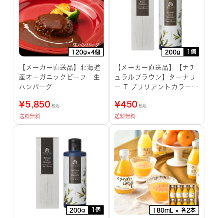
1個
120g×4個
200g
【メーカー直送品】北海道
【メーカー直送品】【ナチ
産オーガニックビーフ 生
ュラルブラウン】ターナリ
ハンバーグ
ー T ブリリアントカラーシ
ャンプー ハニーシャンプー
¥
5,850
¥
450
ブラシ付き
税込
税込
送料無料
送料無料
1個
200g
180mL × 各2本