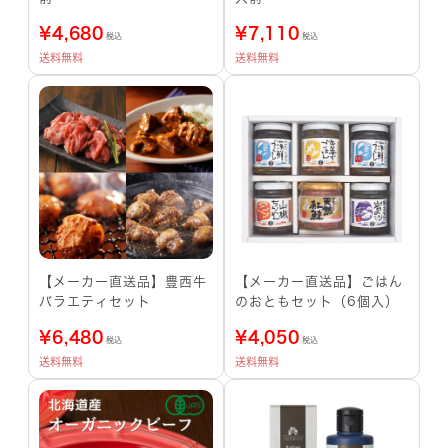
¥
4,680
¥
7,110
税込
税込
送料無料
送料無料
【メーカー直送品】豊西牛
【メーカー直送品】ごはん
バラエティセット
のおともセット（6個入）
¥
6,480
¥
4,050
税込
税込
送料無料
送料無料