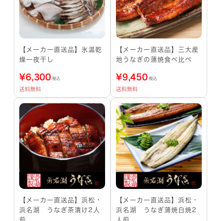
【メーカー直送品】氷温乾
【メーカー直送品】三大産
燥一夜干し
地うなぎの蒲焼食べ比べ
¥
6,300
¥
9,450
税込
税込
送料無料
送料無料
【メーカー直送品】浜松・
【メーカー直送品】浜松・
浜名湖 うなぎ茶漬け2人
浜名湖 うなぎ蒲焼白焼2
前
人前