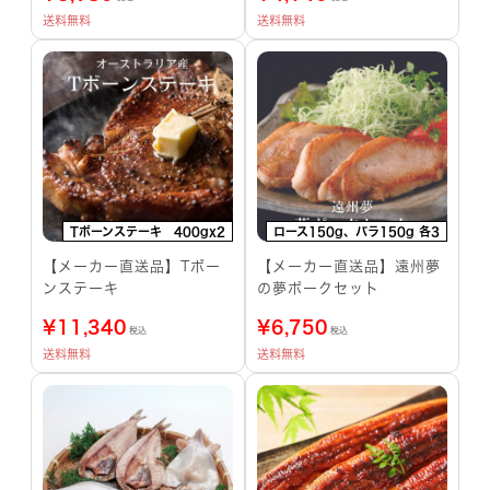
送料無料
送料無料
Tボーンステーキ 400gx2
ロース150g、バラ150g 各3
【メーカー直送品】Tボー
【メーカー直送品】遠州夢
ンステーキ
の夢ポークセット
¥
11,340
¥
6,750
税込
税込
送料無料
送料無料