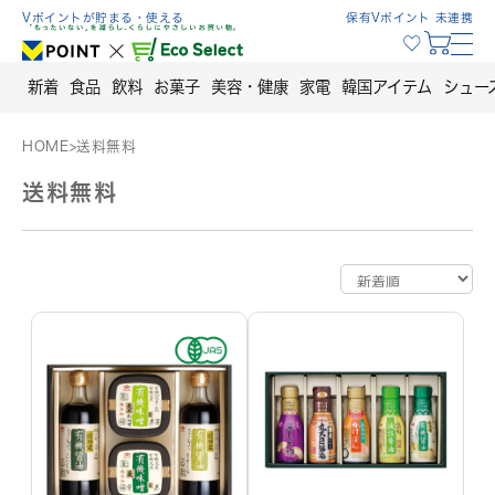
Skip
Vポイントが貯まる・使える
保有Vポイント 未連携
to
content
新着
食品
飲料
お菓子
美容・健康
家電
韓国アイテム
シュー
HOME
>
送料無料
送料無料