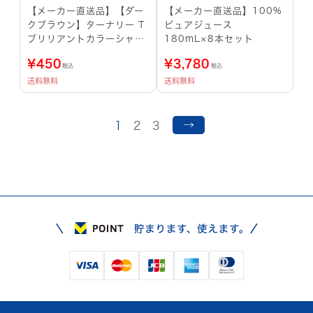
【メーカー直送品】【ダー
【メーカー直送品】100%
クブラウン】ターナリー T
ピュアジュース
ブリリアントカラーシャン
180mL×8本セット
プー ハニーシャンプーブラ
¥
450
¥
3,780
シ付き
税込
税込
送料無料
送料無料
→
1
2
3