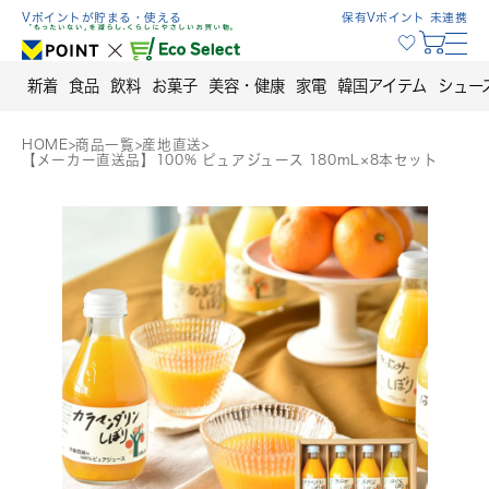
Skip
Vポイントが貯まる・使える
保有Vポイント 未連携
to
content
新着
食品
飲料
お菓子
美容・健康
家電
韓国アイテム
シュー
HOME
>
商品一覧
>
産地直送
>
【メーカー直送品】100% ピュアジュース 180mL×8本セット