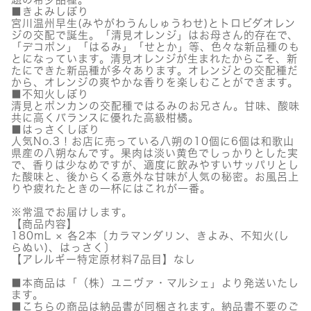
■きよみしぼり
宮川温州早生(みやがわうんしゅうわせ)とトロビダオレン
ジの交配で誕生。「清見オレンジ」はお母さん的存在で、
「デコポン」「はるみ」「せとか」等、色々な新品種のも
とになっています。清見オレンジが生まれたからこそ、新
たにできた新品種が多々あります。オレンジとの交配種だ
から、オレンジの爽やかな香りを楽しむことができます。
■不知火しぼり
清見とポンカンの交配種ではるみのお兄さん。甘味、酸味
共に高くバランスに優れた高級柑橘。
■はっさくしぼり
人気No.3！お店に売っている八朔の10個に6個は和歌山
県産の八朔なんです。果肉は淡い黄色でしっかりとした実
で、香りは少なめですが、適度に飲みやすいサッパリとし
た酸味と、後からくる意外な甘味が人気の秘密。お風呂上
りや疲れたときの一杯にはこれが一番。
※常温でお届けします。
【商品内容】
180mL × 各2本〔カラマンダリン、きよみ、不知火(し
らぬい)、はっさく〕
【アレルギー特定原材料7品目】なし
■本商品は「（株）ユニヴァ・マルシェ」より発送いたし
ます。
■こちらの商品は納品書が同梱されます。納品書不要のご