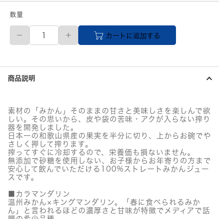
数量
【メ
カートに追加する
ー
カ
ー
直
送
商品説明
品】
100%
ピ
ュ
素材の「みかん」そのままの甘さと美味しさを楽しんで欲
ア
しい。その思いから、皮や袋の苦味・アクが入らない搾り
ジ
器を開発しました。
ュ
日本一の和歌山県産の果実を半分に切り、上からお碗でや
ー
さしく押して搾ります。
搾ってすぐに冷却するので、栄養価も損ないません。
ス
無添加で砂糖を使用しない、お子様からお年寄りの方まで
180mL×8
安心して飲んでいただける100%ストレートみかんジュー
本
スです。
セ
ッ
■カラマンダリン
ト
温州みかん×キングマンダリン。「春に食べられるみか
個
ん」と言われるほどの濃厚さと甘味が特徴でメディアで話
題の希少品種。