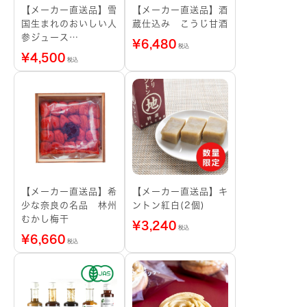
【メーカー直送品】雪
【メーカー直送品】酒
国生まれのおいしい人
蔵仕込み こうじ甘酒
参ジュース
¥
6,480
税込
350mL×5本
¥
4,500
税込
【メーカー直送品】希
【メーカー直送品】キ
少な奈良の名品 林州
ントン紅白(2個)
むかし梅干
¥
3,240
税込
¥
6,660
税込