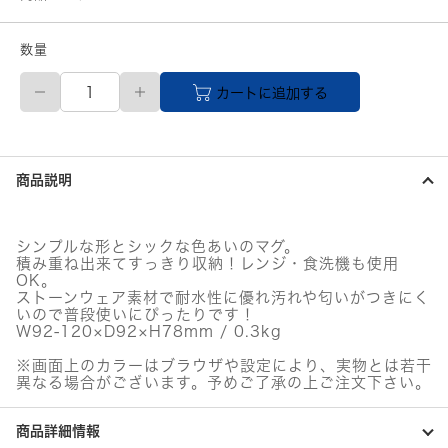
数量
ス
カートに追加する
タ
ッ
キ
ン
グ
商品説明
マ
グ
ア
リ
シンプルな形とシックな色あいのマグ。
ビ
積み重ね出来てすっきり収納！レンジ・食洗機も使用
オ
OK。
330ml(ラ
ストーンウェア素材で耐水性に優れ汚れや匂いがつきにく
イ
いので普段使いにぴったりです！
W92-120×D92×H78mm / 0.3kg
ト
グ
※画面上のカラーはブラウザや設定により、実物とは若干
レ
異なる場合がございます。予めご了承の上ご注文下さい。
ー)
個
商品詳細情報