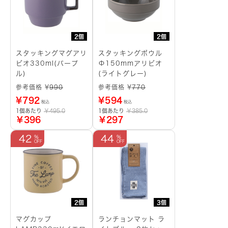
2個
2個
スタッキングマグアリ
スタッキングボウル
ビオ330ml(パープ
Φ150mmアリビオ
ル)
(ライトグレー)
参考価格 ¥
990
参考価格 ¥
770
¥
792
¥
594
税込
税込
1個あたり
￥495.0
1個あたり
￥385.0
￥396
￥297
42
44
2個
3個
マグカップ
ランチョンマット ラ