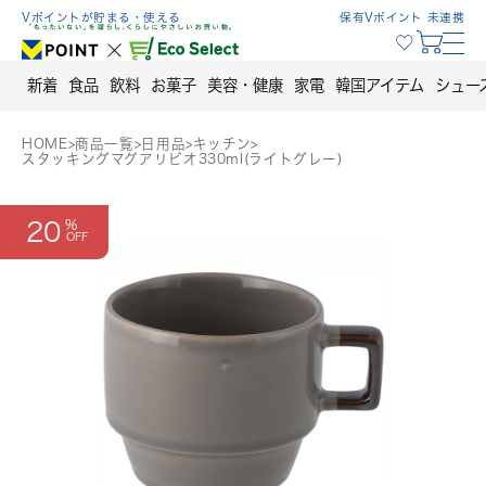
Skip
Vポイントが貯まる・使える
保有Vポイント 未連携
to
content
新着
食品
飲料
お菓子
美容・健康
家電
韓国アイテム
シュー
HOME
>
商品一覧
>
日用品
>
キッチン
>
スタッキングマグアリビオ330ml(ライトグレー)
20