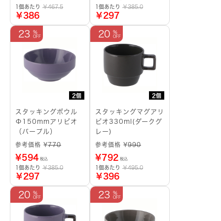
1個あたり
￥467.5
1個あたり
￥385.0
￥386
￥297
23
20
2個
2個
スタッキングボウル
スタッキングマグアリ
Φ150mmアリビオ
ビオ330ml(ダークグ
（パープル）
レー)
参考価格 ¥
770
参考価格 ¥
990
¥
594
¥
792
税込
税込
1個あたり
￥385.0
1個あたり
￥495.0
￥297
￥396
20
23