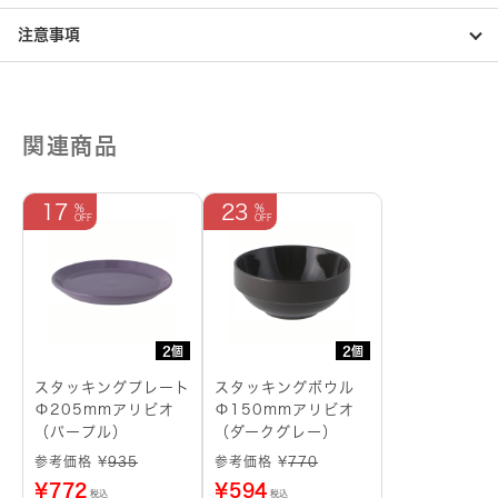
注意事項
関連商品
17
23
2個
2個
スタッキングプレート
スタッキングボウル
Φ205mmアリビオ
Φ150mmアリビオ
（パープル）
（ダークグレー）
参考価格 ¥
935
参考価格 ¥
770
¥
772
¥
594
税込
税込