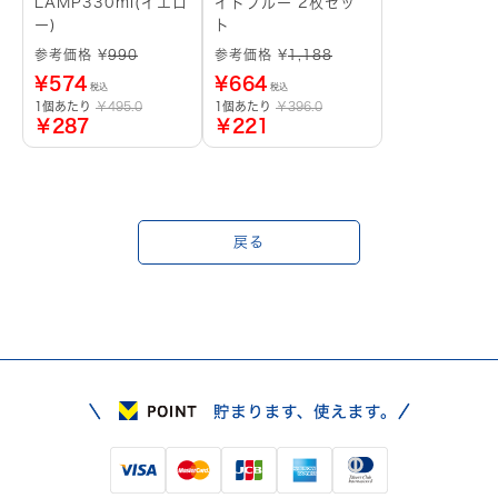
LAMP330ml(イエロ
イトブルー 2枚セッ
ー)
ト
参考価格 ¥
990
参考価格 ¥
1,188
¥
574
¥
664
税込
税込
1個あたり
￥495.0
1個あたり
￥396.0
￥287
￥221
戻る