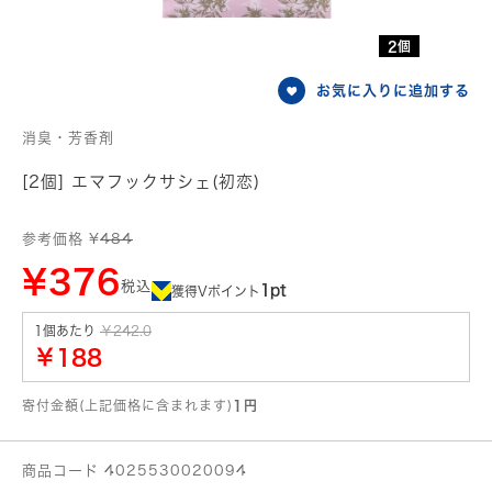
2個
お気に入りに追加する
消臭・芳香剤
[2個] エマフックサシェ(初恋)
参考価格 ¥
484
¥376
税込
1pt
獲得Vポイント
1個あたり
￥242.0
￥188
寄付金額(上記価格に含まれます)
1円
商品コード 4025530020094