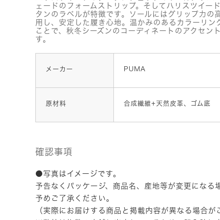
ェードのフォームストリップ。そしてハリスツイー
タンのラベルが特徴です。ソールにはグリップ力の
用し、安定した履き心地。温かみのあるカラーリン
ことで、秋冬シーズンのコーディネートのアクセン
す。
メーカー
PUMA
原材料
合成繊維+天然皮革、ゴム底
確認事項
●写真はイメージです。
予告なくパッケージ、商品名、産地等が変更になる
予めご了承ください。
（実際にお届けする商品と掲載内容が異なる場合が