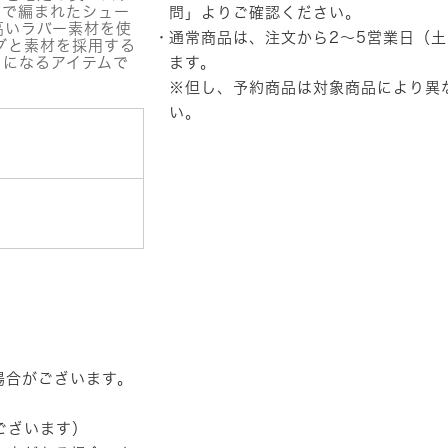
ー
ドで編まれたシュー
問」
よりご確認ください。
ド
高いラバー素材を使
通常商品は、注文から2～5営業日（
VTG
グと素材を採用する
HARRIS
トになるアイテムで
ます。
TWEED(レ
※但し、予約商品は対象商品により異
ッ
い。
ド)
個
場合がございます。
ございます）