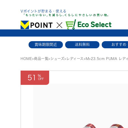
Skip
to
Vポイントが貯まる・使える
content
賞味期限間近
送料無料
おすすめ
HOME
>
商品一覧
>
シューズ
>
レディース
>
M
>
23.5cm PUMA レデ
51