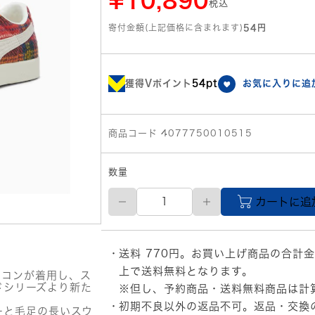
¥10,890
税込
寄付金額(上記価格に含まれます)
54円
獲得Vポイント
54pt
お気に入りに追
商品コード 4077750010515
数量
23.5cm
カートに追
PUMA
レ
デ
ィ
送料 770円。お買い上げ商品の合計金
ー
ス
上で送料無料となります。
イコンが着用し、ス
ス
ドシリーズより新た
※但し、予約商品・送料無料商品は計
ウ
初期不良以外の返品不可。返品・交換
ェ
ーと毛足の長いスウ