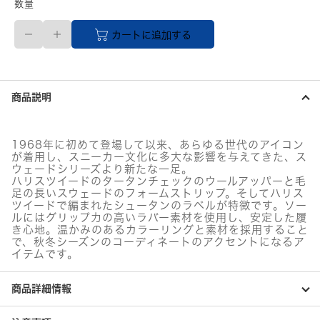
数量
26.5cm
カートに追加する
PUMA
メ
ン
ズ
ス
商品説明
ウ
ェ
ー
ド
1968年に初めて登場して以来、あらゆる世代のアイコン
VTG
が着用し、スニーカー文化に多大な影響を与えてきた、ス
HARRIS
ウェードシリーズより新たな一足。
TWEED(レ
ハリスツイードのタータンチェックのウールアッパーと毛
ッ
足の長いスウェードのフォームストリップ。そしてハリス
ツイードで編まれたシュータンのラベルが特徴です。ソー
ド)
ルにはグリップ力の高いラバー素材を使用し、安定した履
個
き心地。温かみのあるカラーリングと素材を採用すること
で、秋冬シーズンのコーディネートのアクセントになるア
イテムです。
商品詳細情報