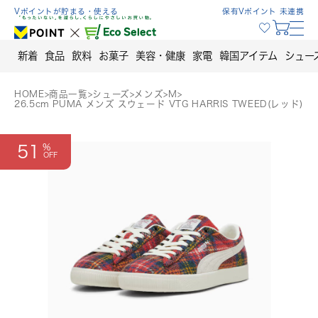
Skip
Vポイントが貯まる・使える
保有Vポイント 未連携
to
content
新着
食品
飲料
お菓子
美容・健康
家電
韓国アイテム
シュー
HOME
>
商品一覧
>
シューズ
>
メンズ
>
M
>
26.5cm PUMA メンズ スウェード VTG HARRIS TWEED(レッド)
51