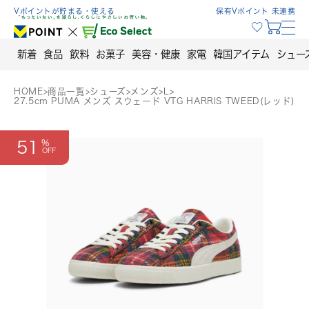
Skip
Vポイントが貯まる・使える
保有Vポイント 未連携
to
content
新着
食品
飲料
お菓子
美容・健康
家電
韓国アイテム
シュー
HOME
>
商品一覧
>
シューズ
>
メンズ
>
L
>
27.5cm PUMA メンズ スウェード VTG HARRIS TWEED(レッド)
51