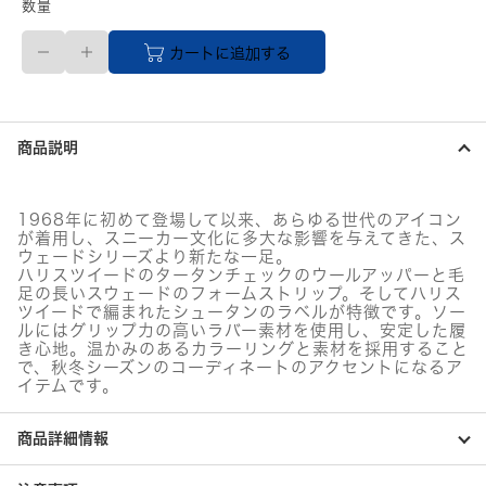
数量
27.5cm
カートに追加する
PUMA
メ
ン
ズ
ス
商品説明
ウ
ェ
ー
ド
1968年に初めて登場して以来、あらゆる世代のアイコン
VTG
が着用し、スニーカー文化に多大な影響を与えてきた、ス
HARRIS
ウェードシリーズより新たな一足。
TWEED(レ
ハリスツイードのタータンチェックのウールアッパーと毛
ッ
足の長いスウェードのフォームストリップ。そしてハリス
ツイードで編まれたシュータンのラベルが特徴です。ソー
ド)
ルにはグリップ力の高いラバー素材を使用し、安定した履
個
き心地。温かみのあるカラーリングと素材を採用すること
で、秋冬シーズンのコーディネートのアクセントになるア
イテムです。
商品詳細情報