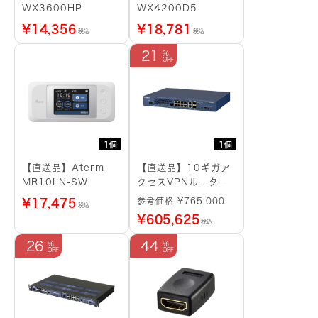
WX3600HP
WX4200D5
¥
14,356
¥
18,781
税込
税込
21
1個
1個
【直送品】Aterm
【直送品】10ギガア
MR10LN-SW
クセスVPNルーター
参考価格 ¥
765,000
¥
17,475
税込
¥
605,625
税込
26
44