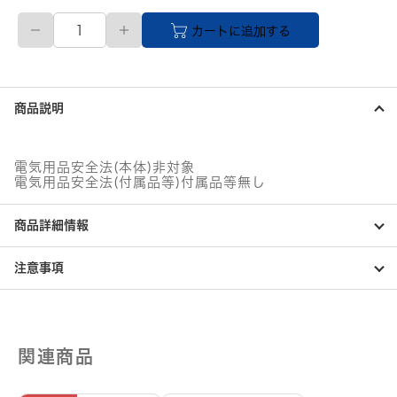
【直
カートに追加する
送
品】
ノ
ー
ザ
商品説明
ン
ブ
ル
ー
電気用品安全法(本体)非対象
ベ
電気用品安全法(付属品等)付属品等無し
ー
シ
商品詳細情報
ッ
ク
電
注意事項
話
機
(ホ
ワ
イ
関連商品
ト)
個