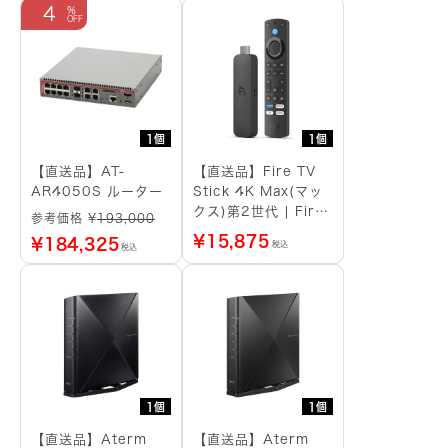
4
1個
1個
【直送品】AT-
【直送品】Fire TV
AR4050S ルーター
Stick 4K Max(マッ
クス)第2世代 | Fire
参考価格 ¥
193,000
TV Stick史上最もパ
¥
15,875
¥
184,325
税込
税込
ワフル | ストリーミ
ングメディアプレイヤ
ー
1個
1個
【直送品】Aterm
【直送品】Aterm