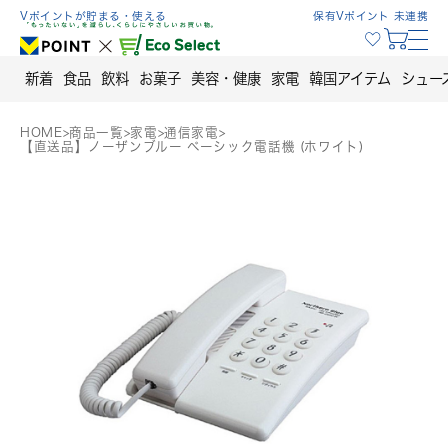
Skip
Vポイントが貯まる・使える
保有Vポイント 未連携
to
content
新着
食品
飲料
お菓子
美容・健康
家電
韓国アイテム
シュー
HOME
>
商品一覧
>
家電
>
通信家電
>
【直送品】ノーザンブルー ベーシック電話機 (ホワイト)