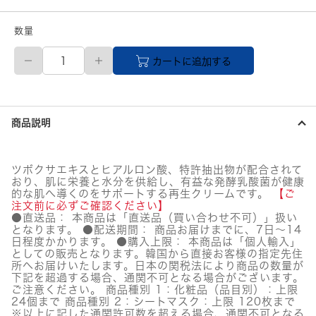
数量
【メ
カートに追加する
ー
カ
ー
直
送
商品説明
品】
CURACION(キ
ュ
ラ
ツボクサエキスとヒアルロン酸、特許抽出物が配合されて
シ
おり、肌に栄養と水分を供給し、有益な発酵乳酸菌が健康
オ
的な肌へ導くのをサポートする再生クリームです。
【ご
ン)
注文前に必ずご確認ください】
ラ
●直送品： 本商品は「直送品（買い合わせ不可）」扱い
となります。 ●配送期間： 商品お届けまでに、7日～14
ク
日程度かかります。 ●購入上限： 本商品は「個人輸入」
ト
としての販売となります。韓国から直接お客様の指定先住
リ
所へお届けいたします。日本の関税法により商品の数量が
ペ
下記を超過する場合、通関不可となる場合がございます。
ア
ご注意ください。 商品種別 1：化粧品（品目別）：上限
コ
24個まで 商品種別 2：シートマスク：上限 120枚まで
ン
※以上に記した通関許可数を超える場合、通関不可となる