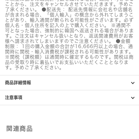
ト
ことから、注文をキャンセルさせていただきます。予めご
ロ
了承ください。 ●配送先： 配送先情報に会社名や店舗名
ー
が含まれる場合、「個人輸入」の概念から外れてしまうこ
ル
とがあり、輸入通関が断られる可能性がございます。必ず
ク
個人名・個人住所を記入の上で購入ください。 ※通関不
リ
可となった場合、強制的に韓国へ返送される場合がありま
ー
す。ご注文はキャンセル扱いとなり、返送関連費用がお客
ム
様へ請求されてしまいますのでご注意ください。 ●金額
個
制限： 1回の購入金額の合計が16,666円以上の場合、通
関時に関税・輸入消費税が課税される可能性があります。
※関税（課税額）は通関時に確定するものです。関税は商
品の受取り時に着払いでお支払いいただくこととなりま
す。予めご了承ください。
商品詳細情報
注意事項
関連商品