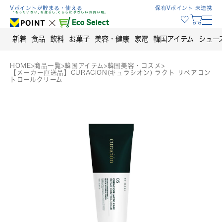
Skip
Vポイントが貯まる・使える
保有Vポイント 未連携
to
content
新着
食品
飲料
お菓子
美容・健康
家電
韓国アイテム
シュー
HOME
>
商品一覧
>
韓国アイテム
>
韓国美容・コスメ
>
【メーカー直送品】CURACION(キュラシオン) ラクト リペアコン
トロールクリーム