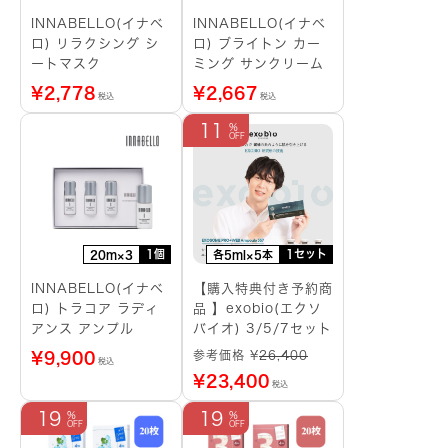
INNABELLO(イナベ
INNABELLO(イナベ
ロ) リラクシング シ
ロ) ブライトン カー
ートマスク
ミング サンクリーム
¥
2,778
¥
2,667
税込
税込
11
1個
1セット
20m×3
各5ml×5本
INNABELLO(イナベ
【購入特典付き予約商
ロ) トラコア ラディ
品 】exobio(エクソ
アンス アンプル
バイオ) 3/5/7セット
参考価格 ¥
26,400
¥
9,900
税込
¥
23,400
税込
19
19