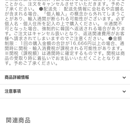
テ
ことから、注文をキャンセルさせていただきます。予めご
ィ
了承ください。 ●配送先： 配送先情報に会社名や店舗名
マ
が含まれる場合、「個人輸入」の概念から外れてしまうこ
ス
とがあり、輸入通関が断られる可能性がございます。必ず
ク
個人名・個人住所を記入の上で購入ください。 ※通関不
個
可となった場合、強制的に韓国へ返送される場合がありま
す。ご注文はキャンセル扱いとなり、返送関連費用がお客
様へ請求されてしまいますのでご注意ください。 ●金額
制限： 1回の購入金額の合計が16,666円以上の場合、通
関時に関税・輸入消費税が課税される可能性があります。
※関税（課税額）は通関時に確定するものです。関税は商
品の受取り時に着払いでお支払いいただくこととなりま
す。予めご了承ください。
商品詳細情報
注意事項
関連商品