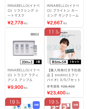
INNABELLO(イナベ
INNABELLO(イナベ
ロ) リラクシング シ
ロ) ブライトン カー
ートマスク
ミング サンクリーム
¥
2,778
¥
2,667
税込
税込
11
1個
1セット
20m×3
各5ml×5本
INNABELLO(イナベ
【購入特典付き予約商
ロ) トラコア ラディ
品 】exobio(エクソ
アンス アンプル
バイオ) 3/5/7セット
参考価格 ¥
26,400
¥
9,900
税込
¥
23,400
税込
19
19