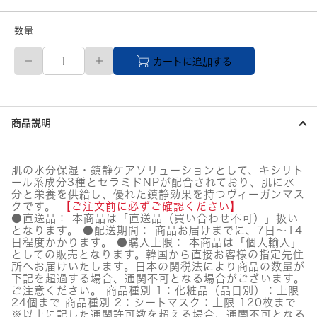
数量
【メ
カートに追加する
ー
カ
ー
直
送
商品説明
品】
CURACION(キ
ュ
ラ
肌の水分保湿・鎮静ケアソリューションとして、キシリト
シ
ール系成分3種とセラミドNPが配合されており、肌に水
オ
分と栄養を供給し、優れた鎮静効果を持つヴィーガンマス
ン)
クです。
【ご注文前に必ずご確認ください】
ラ
●直送品： 本商品は「直送品（買い合わせ不可）」扱い
となります。 ●配送期間： 商品お届けまでに、7日～14
ク
日程度かかります。 ●購入上限： 本商品は「個人輸入」
ト
としての販売となります。韓国から直接お客様の指定先住
ケ
所へお届けいたします。日本の関税法により商品の数量が
ア
下記を超過する場合、通関不可となる場合がございます。
セ
ご注意ください。 商品種別 1：化粧品（品目別）：上限
レ
24個まで 商品種別 2：シートマスク：上限 120枚まで
ニ
※以上に記した通関許可数を超える場合、通関不可となる