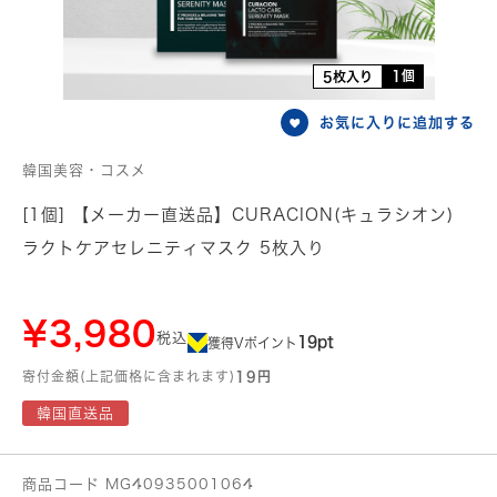
1個
5枚入り
お気に入りに追加する
韓国美容・コスメ
[1個] 【メーカー直送品】CURACION(キュラシオン)
ラクトケアセレニティマスク 5枚入り
¥3,980
税込
19pt
獲得Vポイント
寄付金額(上記価格に含まれます)
19円
韓国直送品
商品コード MG40935001064