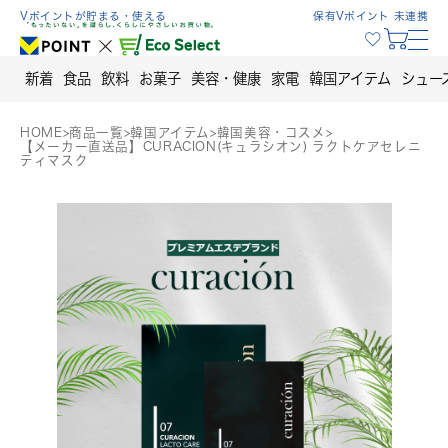
Skip
Vポイントが貯まる・使える
保有Vポイント 未連携
to
content
新着
食品
飲料
お菓子
美容・健康
家電
韓国アイテム
シュー
HOME
>
商品一覧
>
韓国アイテム
>
韓国美容・コスメ
>
【メーカー直送品】CURACION(キュラシオン) ラクトケアセレニ
ティマスク