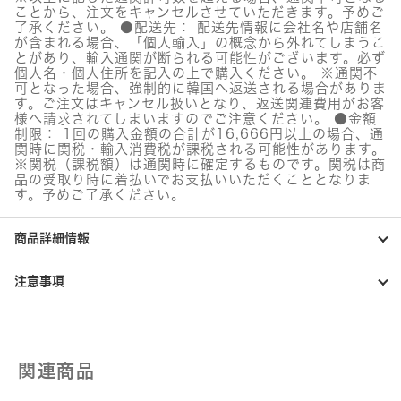
リ
ことから、注文をキャンセルさせていただきます。予めご
ュ
了承ください。 ●配送先： 配送先情報に会社名や店舗名
ー
が含まれる場合、「個人輸入」の概念から外れてしまうこ
シ
とがあり、輸入通関が断られる可能性がございます。必ず
ョ
個人名・個人住所を記入の上で購入ください。 ※通関不
ン
可となった場合、強制的に韓国へ返送される場合がありま
ア
す。ご注文はキャンセル扱いとなり、返送関連費用がお客
ン
様へ請求されてしまいますのでご注意ください。 ●金額
プ
制限： 1回の購入金額の合計が16,666円以上の場合、通
ル
関時に関税・輸入消費税が課税される可能性があります。
※関税（課税額）は通関時に確定するものです。関税は商
個
品の受取り時に着払いでお支払いいただくこととなりま
す。予めご了承ください。
商品詳細情報
注意事項
関連商品