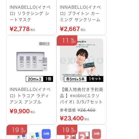
INNABELLO(イナベ
INNABELLO(イナベ
ロ) リラクシング シ
ロ) ブライトン カー
ートマスク
ミング サンクリーム
¥
2,778
¥
2,667
税込
税込
11
1個
1セット
20m×3
各5ml×5本
INNABELLO(イナベ
【購入特典付き予約商
ロ) トラコア ラディ
品 】exobio(エクソ
アンス アンプル
バイオ) 3/5/7セット
参考価格 ¥
26,400
¥
9,900
税込
¥
23,400
税込
19
19