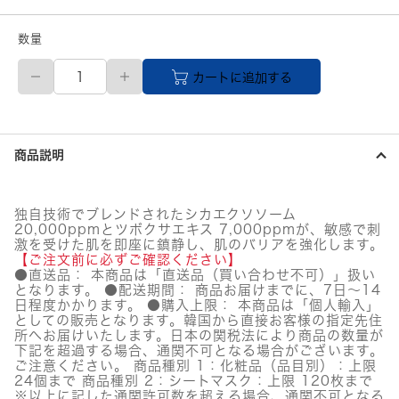
数量
【メ
カートに追加する
ー
カ
ー
直
送
商品説明
品】
DERMALINE
(ダ
ー
独自技術でブレンドされたシカエクソソーム
マ
20,000ppmとツボクサエキス 7,000ppmが、敏感で刺
ラ
激を受けた肌を即座に鎮静し、肌のバリアを強化します。
イ
【ご注文前に必ずご確認ください】
ン)
●直送品： 本商品は「直送品（買い合わせ不可）」扱い
となります。 ●配送期間： 商品お届けまでに、7日～14
D'LEXO
日程度かかります。 ●購入上限： 本商品は「個人輸入」
シ
としての販売となります。韓国から直接お客様の指定先住
カ
所へお届けいたします。日本の関税法により商品の数量が
エ
下記を超過する場合、通関不可となる場合がございます。
ク
ご注意ください。 商品種別 1：化粧品（品目別）：上限
ソ
24個まで 商品種別 2：シートマスク：上限 120枚まで
ソ
※以上に記した通関許可数を超える場合、通関不可となる