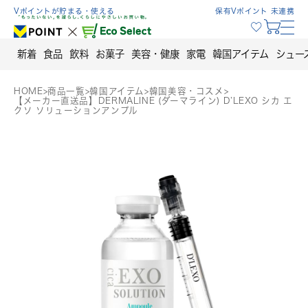
Skip
Vポイントが貯まる・使える
保有Vポイント 未連携
to
content
新着
食品
飲料
お菓子
美容・健康
家電
韓国アイテム
シュー
HOME
>
商品一覧
>
韓国アイテム
>
韓国美容・コスメ
>
【メーカー直送品】DERMALINE (ダーマライン) D’LEXO シカ エ
クソ ソリューションアンプル