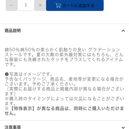
綿
カートに追加する
麻
ラ
ン
ダ
ム
商品説明
ボ
ー
ダ
ー
綿50％麻50％の柔らかく肌触りの良い グラデーション
セ
ストールです。夏の大敵の紫外線対策にはもちろん、どん
ミ
な服装にも洗練されたタッチをプラスしてくれるアイテム
ス
です。
ト
●写真はイメージです。
ー
予告なくパッケージ、商品名、産地等が変更になる場合が
ル
ございます。予めご了承ください。
/
（実際にお届けする商品と掲載内容が異なる場合がござい
ピ
ます）
ン
※購入時のタイミングによっては欠品になることがござい
ク
ます。
個
※【特殊表示】が異なる商品は、同時にご購入いただけま
せん。
注意事項