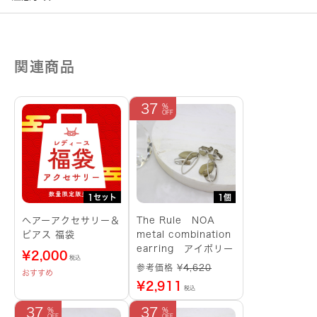
関連商品
37
1セット
1個
へアーアクセサリー＆
The Rule NOA
ピアス 福袋
metal combination
earring アイボリー
¥
2,000
税込
参考価格 ¥
4,620
おすすめ
¥
2,911
税込
37
37