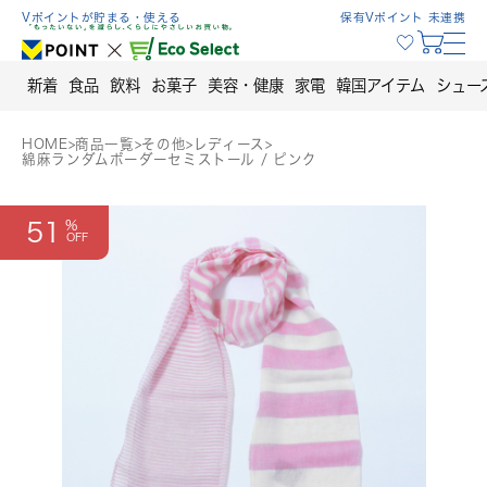
Skip
Vポイントが貯まる・使える
保有Vポイント 未連携
to
content
新着
食品
飲料
お菓子
美容・健康
家電
韓国アイテム
シュー
HOME
>
商品一覧
>
その他
>
レディース
>
綿麻ランダムボーダーセミストール / ピンク
51