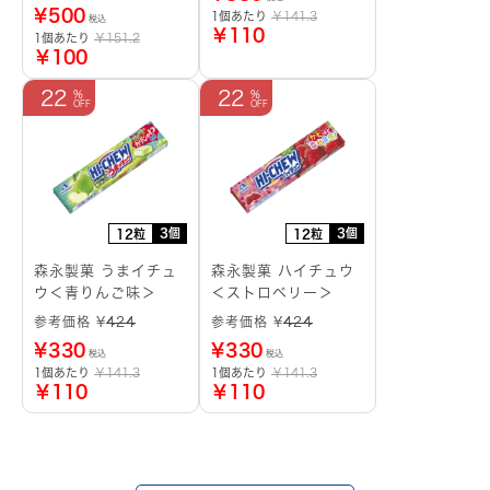
¥
500
1個あたり
￥141.3
税込
￥110
1個あたり
￥151.2
￥100
22
22
3個
3個
12粒
12粒
森永製菓 うまイチュ
森永製菓 ハイチュウ
ウ＜青りんご味＞
＜ストロベリー＞
参考価格 ¥
424
参考価格 ¥
424
¥
330
¥
330
税込
税込
1個あたり
￥141.3
1個あたり
￥141.3
￥110
￥110