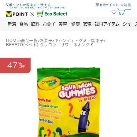
Skip
Vポイントが貯まる・使える
保有Vポイント 未連携
to
content
新着
食品
飲料
お菓子
美容・健康
家電
韓国アイテム
シュー
HOME
>
商品一覧
>
お菓子
>
キャンディ・グミ・駄菓子
>
BEBETO(ベベト) クレヨラ サワーネオングミ
47