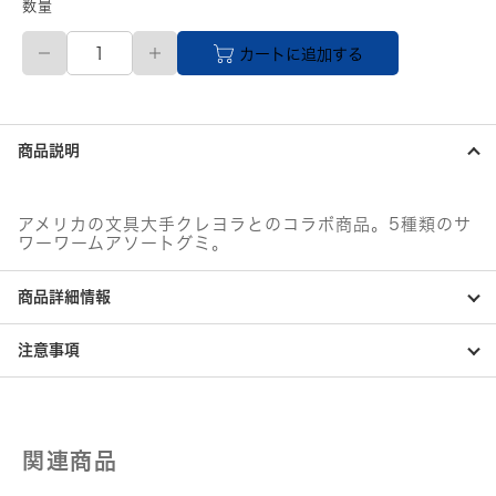
数量
BEBETO(ベ
カートに追加する
ベ
ト)
ク
レ
ヨ
商品説明
ラ
サ
ワ
ー
アメリカの文具大手クレヨラとのコラボ商品。5種類のサ
ネ
ワーワームアソートグミ。
オ
ン
商品詳細情報
グ
ミ
個
注意事項
関連商品