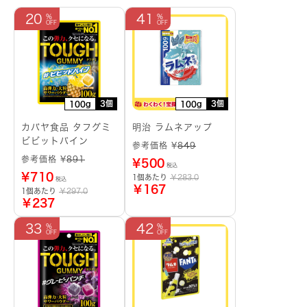
20
41
3個
3個
100g
100g
カバヤ食品 タフグミ
明治 ラムネアップ
ビビットパイン
参考価格 ¥
849
参考価格 ¥
891
¥
500
税込
¥
710
1個あたり
￥283.0
税込
￥167
1個あたり
￥297.0
￥237
33
42