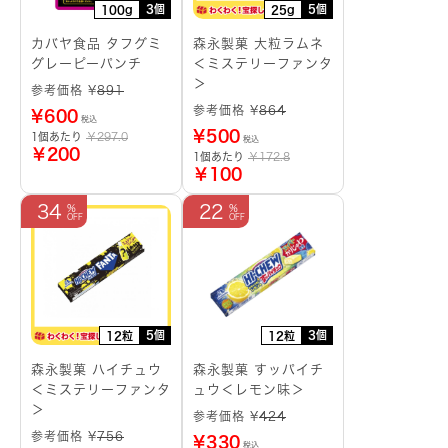
3個
5個
100g
25g
カバヤ食品 タフグミ
森永製菓 大粒ラムネ
グレーピーパンチ
＜ミステリーファンタ
＞
参考価格 ¥
891
参考価格 ¥
864
¥
600
税込
¥
500
1個あたり
￥297.0
税込
￥200
1個あたり
￥172.8
￥100
34
22
5個
3個
12粒
12粒
森永製菓 ハイチュウ
森永製菓 すッパイチ
＜ミステリーファンタ
ュウ＜レモン味＞
＞
参考価格 ¥
424
参考価格 ¥
756
¥
330
税込