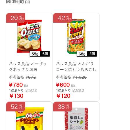
関連商品
20
42
6個
5個
55g
68g
ハウス食品 オーザッ
ハウス食品 とんがり
クあっさり塩味
コーン焼とうもろこし
参考価格 ¥
972
参考価格 ¥
1,026
¥
780
¥
600
税込
税込
1個あたり
￥162.0
1個あたり
￥205.2
￥130
￥120
52
38