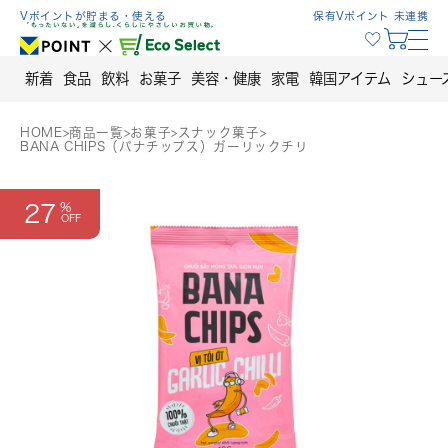
Skip
Vポイントが貯まる・使える
保有Vポイント 未連携
to
content
新着
食品
飲料
お菓子
美容・健康
家電
韓国アイテム
シュー
HOME
>
商品一覧
>
お菓子
>
スナック菓子
>
BANA CHIPS（バナチップス）ガーリックチリ
27