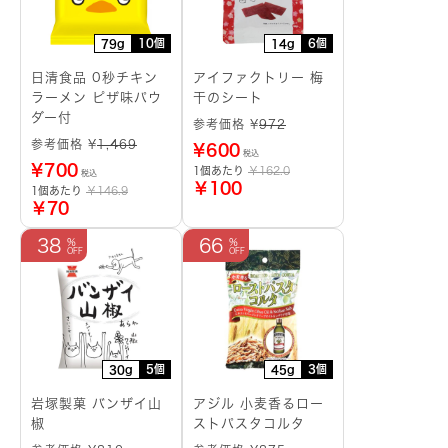
10個
6個
79g
14g
日清食品 0秒チキン
アイファクトリー 梅
ラーメン ピザ味パウ
干のシート
ダー付
参考価格 ¥
972
参考価格 ¥
1,469
¥
600
税込
¥
700
1個あたり
￥162.0
税込
￥100
1個あたり
￥146.9
￥70
38
66
5個
3個
30g
45g
岩塚製菓 バンザイ山
アジル 小麦香るロー
椒
ストパスタコルタ