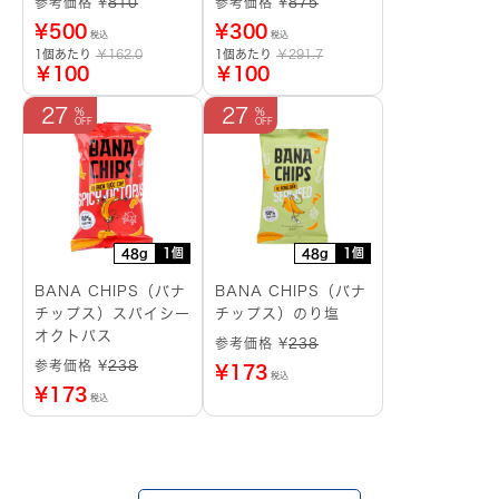
参考価格 ¥
810
参考価格 ¥
875
¥
500
¥
300
税込
税込
1個あたり
￥162.0
1個あたり
￥291.7
￥100
￥100
27
27
1個
1個
48g
48g
BANA CHIPS（バナ
BANA CHIPS（バナ
チップス）スパイシー
チップス）のり塩
オクトパス
参考価格 ¥
238
参考価格 ¥
238
¥
173
税込
¥
173
税込