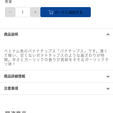
数量
BANA
カートに追加する
CHIPS（バ
ナ
チ
ッ
プ
商品説明
ス）
ガ
ー
リ
ベトナム発のバナナチップス「バナチップス」です。薄く
ッ
て軽い、甘くないポテトチップスのような歯ざわりが特
ク
徴。辛さとガーリックの香りが食欲をそそるガーリックチ
チ
リ味！
リ
個
商品詳細情報
注意事項