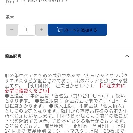
商品コード MG41035001007
数量
【メ
カートに追加する
ー
カ
ー
直
送
商品説明
品】
REJURAN
(リ
ジ
肌の集中ケアのための成分であるマデカッソシドやツボク
ュ
サエキスなどが配合されており、肌のバリアを強化する製
ラ
品です。 【使用期間】 注文日から12ヶ月
【ご注文前に
ン)
必ずご確認ください】
タ
●直送品： 本商品は「直送品（買い合わせ不可）」扱い
となります。 ●配送期間： 商品お届けまでに、7日～14
ー
日程度かかります。 ●購入上限： 本商品は「個人輸入」
ン
としての販売となります。韓国から直接お客様の指定先住
オ
所へお届けいたします。日本の関税法により商品の数量が
ー
下記を超過する場合、通関不可となる場合がございます。
バ
ご注意ください。 商品種別 1：化粧品（品目別）：上限
ー
24個まで 商品種別 2：シートマスク：上限 120枚まで