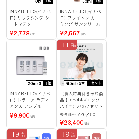
1箱
1個
10枚
50ml
INNABELLO(イナベ
INNABELLO(イナベ
ロ) リラクシング シ
ロ) ブライトン カー
ートマスク
ミング サンクリーム
¥
2,778
¥
2,667
税込
税込
11
1個
1セット
20m×3
各5ml×5本
INNABELLO(イナベ
【購入特典付き予約商
ロ) トラコア ラディ
品 】exobio(エクソ
アンス アンプル
バイオ) 3/5/7セット
参考価格 ¥
26,400
¥
9,900
税込
¥
23,400
税込
19
19