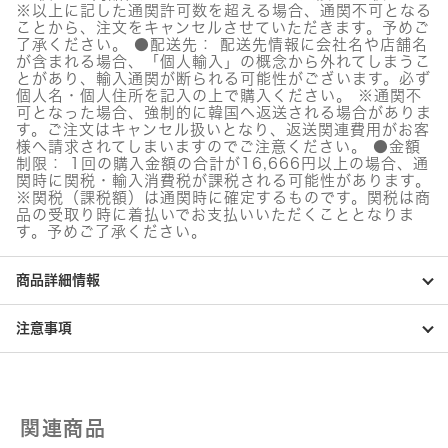
ク
※以上に記した通関許可数を超える場合、通関不可となる
リ
ことから、注文をキャンセルさせていただきます。予めご
ー
了承ください。 ●配送先： 配送先情報に会社名や店舗名
ム
が含まれる場合、「個人輸入」の概念から外れてしまうこ
個
とがあり、輸入通関が断られる可能性がございます。必ず
個人名・個人住所を記入の上で購入ください。 ※通関不
可となった場合、強制的に韓国へ返送される場合がありま
す。ご注文はキャンセル扱いとなり、返送関連費用がお客
様へ請求されてしまいますのでご注意ください。 ●金額
制限： 1回の購入金額の合計が16,666円以上の場合、通
関時に関税・輸入消費税が課税される可能性があります。
※関税（課税額）は通関時に確定するものです。関税は商
品の受取り時に着払いでお支払いいただくこととなりま
す。予めご了承ください。
商品詳細情報
注意事項
関連商品