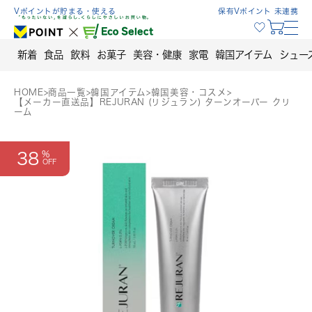
Skip
Vポイントが貯まる・使える
保有Vポイント 未連携
to
content
新着
食品
飲料
お菓子
美容・健康
家電
韓国アイテム
シュー
HOME
>
商品一覧
>
韓国アイテム
>
韓国美容・コスメ
>
【メーカー直送品】REJURAN (リジュラン) ターンオーバー クリ
ーム
38