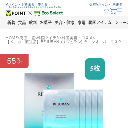
Skip
Vポイントが貯まる・使える
保有Vポイント 未連携
to
content
新着
食品
飲料
お菓子
美容・健康
家電
韓国アイテム
シュー
HOME
>
商品一覧
>
韓国アイテム
>
韓国美容・コスメ
>
【メーカー直送品】REJURAN (リジュラン) ターンオーバーマスク
55