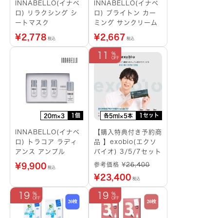
INNABELLO(イナベ
INNABELLO(イナベ
ロ) リラクシング シ
ロ) ブライトン カー
ートマスク
ミング サンクリーム
¥
2,778
¥
2,667
税込
税込
11
1個
1セット
20m×3
各5ml×5本
INNABELLO(イナベ
【購入特典付き予約商
ロ) トラコア ラディ
品 】exobio(エクソ
アンス アンプル
バイオ) 3/5/7セット
参考価格 ¥
26,400
¥
9,900
税込
¥
23,400
税込
19
19