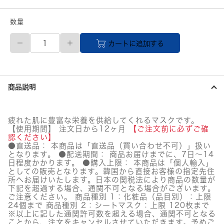
数量
【メ
カートに追加する
ー
カ
ー
直
送
商品説明
品】
REJURAN
(リ
ジ
疲れた肌に豊富な栄養を供給してくれるマスクです。
ュ
【使用期間】 注文日から12ヶ月
【ご注文前に必ずご確
ラ
認ください】
ン)
●直送品： 本商品は「直送品（買い合わせ不可）」扱い
タ
となります。 ●配送期間： 商品お届けまでに、7日～14
日程度かかります。 ●購入上限： 本商品は「個人輸入」
ー
としての販売となります。韓国から直接お客様の指定先住
ン
所へお届けいたします。日本の関税法により商品の数量が
オ
下記を超過する場合、通関不可となる場合がございます。
ー
ご注意ください。 商品種別 1：化粧品（品目別）：上限
バ
24個まで 商品種別 2：シートマスク：上限 120枚まで
ー
※以上に記した通関許可数を超える場合、通関不可となる
マ
ことから、注文をキャンセルさせていただきます。予めご