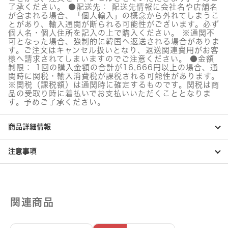
ス
了承ください。 ●配送先： 配送先情報に会社名や店舗名
ク
が含まれる場合、「個人輸入」の概念から外れてしまうこ
個
とがあり、輸入通関が断られる可能性がございます。必ず
個人名・個人住所を記入の上で購入ください。 ※通関不
可となった場合、強制的に韓国へ返送される場合がありま
す。ご注文はキャンセル扱いとなり、返送関連費用がお客
様へ請求されてしまいますのでご注意ください。 ●金額
制限： 1回の購入金額の合計が16,666円以上の場合、通
関時に関税・輸入消費税が課税される可能性があります。
※関税（課税額）は通関時に確定するものです。関税は商
品の受取り時に着払いでお支払いいただくこととなりま
す。予めご了承ください。
商品詳細情報
注意事項
関連商品