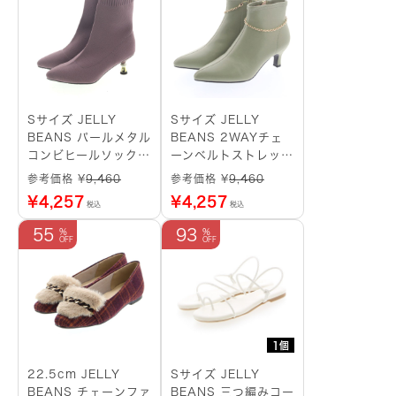
Sサイズ JELLY
Sサイズ JELLY
BEANS パールメタル
BEANS 2WAYチェ
コンビヒールソックス
ーンベルトストレッチ
ブーツ ラベンダー
ショートブーツ グリ
参考価格 ¥
9,460
参考価格 ¥
9,460
ーン
¥
4,257
¥
4,257
税込
税込
55
93
1個
22.5cm JELLY
Sサイズ JELLY
BEANS チェーンファ
BEANS 三つ編みコー