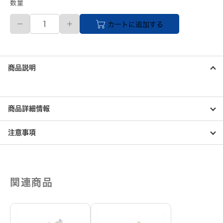
数量
23.0cm
カートに追加する
JELLY
BEANS
チ
ェ
ー
商品説明
ン
フ
ァ
ー
パ
商品詳細情報
ン
プ
注意事項
ス
ワ
イ
ン
個
関連商品