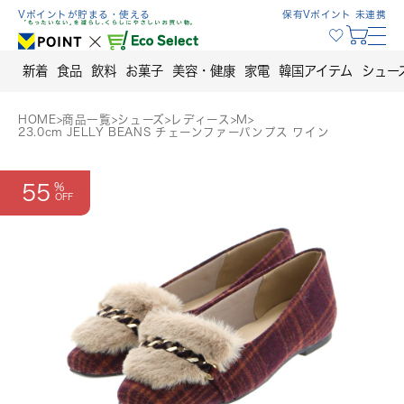
Skip
Vポイントが貯まる・使える
保有Vポイント 未連携
to
content
新着
食品
飲料
お菓子
美容・健康
家電
韓国アイテム
シュー
HOME
>
商品一覧
>
シューズ
>
レディース
>
M
>
23.0cm JELLY BEANS チェーンファーパンプス ワイン
55