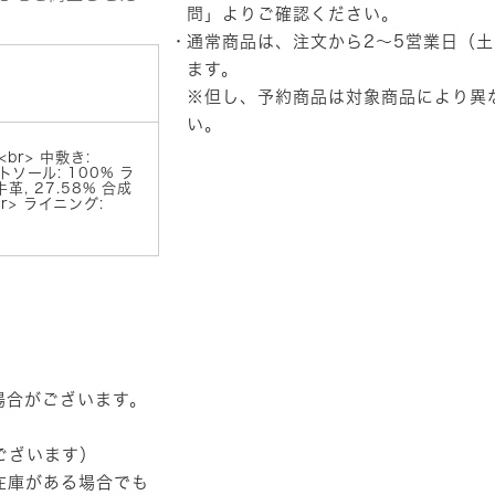
ニ
問」
よりご確認ください。
ー
通常商品は、注文から2～5営業日（
カ
ー
ます。
（ロ
※但し、予約商品は対象商品により異
ー
い。
ズ）
個
br> 中敷き:
トソール: 100% ラ
牛革, 27.58% 合成
br> ライニング:
場合がございます。
ございます）
在庫がある場合でも