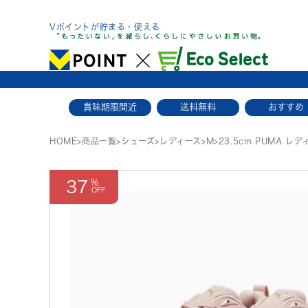
Skip
to
Vポイントが貯まる・使える
content
賞味期限間近
送料無料
おすすめ
HOME
>
商品一覧
>
シューズ
>
レディース
>
M
>
23.5cm PUMA レ
37