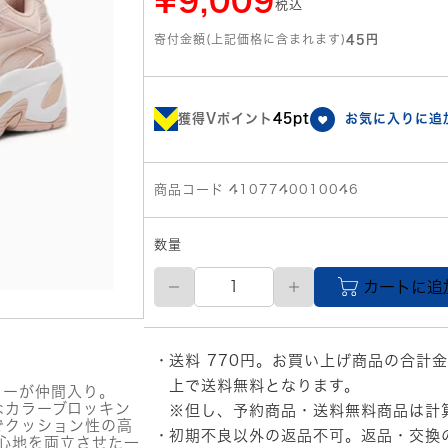
¥9,009
税込
寄付金額(上記価格に含まれます)
45円
獲得Vポイント
45pt
お気に入りに追
商品コード 4107740010046
数量
23.5cm
カートに追
PUMA
レ
デ
ィ
送料 770円。お買い上げ商品の合計金
ー
ス
上で送料無料となります。
ターが仲間入り。
BLSTR
なカラーブロッキン
※但し、予約商品・送料無料商品は計
MIX
でクッション性の高
初期不良以外の返品不可。返品・交換
ス
き心地を両立させた一