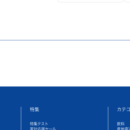
特集
カテ
特集テスト
飲料
家計応援セール
産地直