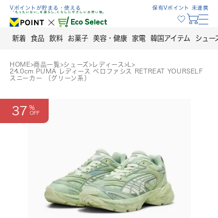
Skip
Vポイントが貯まる・使える
保有Vポイント 未連携
to
content
新着
食品
飲料
お菓子
美容・健康
家電
韓国アイテム
シュー
HOME
>
商品一覧
>
シューズ
>
レディース
>
L
>
24.0cm PUMA レディース ベロファシス RETREAT YOURSELF
スニーカー （グリーン系）
37