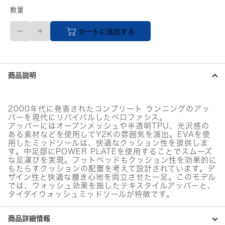
数量
24.0cm
カートに追加する
PUMA
レ
デ
ィ
ー
商品説明
ス
ベ
ロ
フ
2000年代に発表されたコンプリート ランニングのアッ
ァ
パーを現代にリバイバルしたベロファシス。
シ
アッパーにはオープンメッシュや半透明TPU、光沢感の
ス
ある素材などを使用してY2Kの雰囲気を演出。EVAを使
RETREAT
用したミッドソールは、快適なクッション性を提供しま
す。中足部にPOWER PLATEを使用することでスムーズ
YOURSELF
な足運びを実現。フットベッドもクッション性を効果的に
ス
もたらすクッションの配置を考えて設計されています。デ
ニ
ザイン性と快適な履き心地を両立させた一足。このモデル
ー
では、ウォッシュ効果を施したテキスタイルアッパーと、
カ
タイダイウォッシュミッドソールが特徴です。
ー
（グ
リ
商品詳細情報
ー