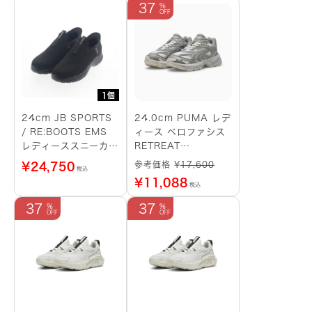
37
1個
24cm JB SPORTS
24.0cm PUMA レデ
/ RE:BOOTS EMS
ィース ベロファシス
レディーススニーカー
RETREAT
（黒）
YOURSELF スニーカ
参考価格 ¥
17,600
¥
24,750
税込
ー （グレー系）
¥
11,088
税込
37
37