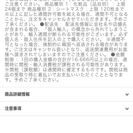
ド
ご注意ください。 商品種別 1：化粧品（品目別）：上限
個
24個まで 商品種別 2：シートマスク：上限 120枚まで
※以上に記した通関許可数を超える場合、通関不可となる
ことから、注文をキャンセルさせていただきます。予めご
了承ください。 ●配送先： 配送先情報に会社名や店舗名
が含まれる場合、「個人輸入」の概念から外れてしまうこ
とがあり、輸入通関が断られる可能性がございます。必ず
個人名・個人住所を記入の上で購入ください。 ※通関不
可となった場合、強制的に韓国へ返送される場合がありま
す。ご注文はキャンセル扱いとなり、返送関連費用がお客
様へ請求されてしまいますのでご注意ください。 ●金額
制限： 1回の購入金額の合計が16,666円以上の場合、通
関時に関税・輸入消費税が課税される可能性があります。
※関税（課税額）は通関時に確定するものです。関税は商
品の受取り時に着払いでお支払いいただくこととなりま
す。予めご了承ください。
商品詳細情報
注意事項