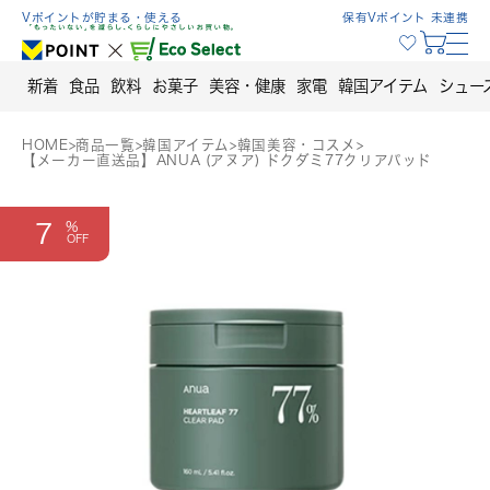
Skip
Vポイントが貯まる・使える
保有Vポイント 未連携
to
content
新着
食品
飲料
お菓子
美容・健康
家電
韓国アイテム
シュー
HOME
>
商品一覧
>
韓国アイテム
>
韓国美容・コスメ
>
【メーカー直送品】ANUA (アヌア) ドクダミ77クリアパッド
7