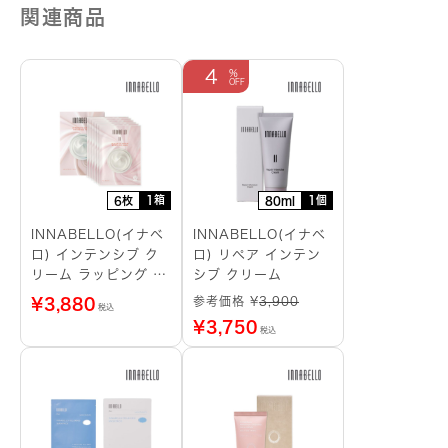
関連商品
4
1箱
1個
6枚
80ml
INNABELLO(イナベ
INNABELLO(イナベ
ロ) インテンシブ ク
ロ) リペア インテン
リーム ラッピング シ
シブ クリーム
ートマスク
参考価格 ¥
3,900
¥
3,880
税込
¥
3,750
税込