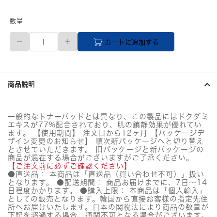
数量
【メ
カートに追加する
ー
カ
ー
直
送
商品説明
品】
ANUA
(ア
ヌ
一般的なトナーパッドとは異なり、この製品にはドクダミ
ア)
エキスが77%配合されており、肌の鎮静効果が優れてい
ド
ます。 【使用期間】 注文日から12ヶ月 【パッケージデ
ク
ザイン変更のお知らせ】 順次新パッケージへと切り替え
ダ
とさせていただきます。 旧パッケージと新パッケージの
商品が混在する場合がございますがご了承ください。
ミ
【ご注文前に必ずご確認ください】
77
●直送品： 本商品は「直送品（買い合わせ不可）」扱い
ク
となります。 ●配送期間： 商品お届けまでに、7日～14
リ
日程度かかります。 ●購入上限： 本商品は「個人輸入」
ア
としての販売となります。韓国から直接お客様の指定先住
パ
所へお届けいたします。日本の関税法により商品の数量が
ッ
下記を超過する場合、通関不可となる場合がございます。