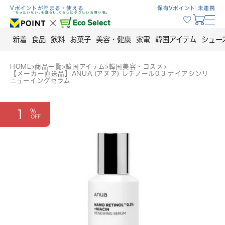
Skip
Vポイントが貯まる・使える
保有Vポイント 未連携
to
content
新着
食品
飲料
お菓子
美容・健康
家電
韓国アイテム
シュー
HOME
>
商品一覧
>
韓国アイテム
>
韓国美容・コスメ
>
【メーカー直送品】ANUA (アヌア) レチノール0.3 ナイアシンリ
ニューイングセラム
1