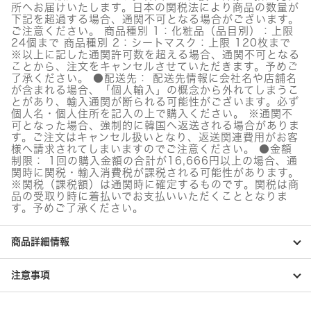
シ
所へお届けいたします。日本の関税法により商品の数量が
ン
下記を超過する場合、通関不可となる場合がございます。
リ
ご注意ください。 商品種別 1：化粧品（品目別）：上限
ニ
24個まで 商品種別 2：シートマスク：上限 120枚まで
ュ
※以上に記した通関許可数を超える場合、通関不可となる
ー
ことから、注文をキャンセルさせていただきます。予めご
イ
了承ください。 ●配送先： 配送先情報に会社名や店舗名
ン
が含まれる場合、「個人輸入」の概念から外れてしまうこ
グ
とがあり、輸入通関が断られる可能性がございます。必ず
セ
個人名・個人住所を記入の上で購入ください。 ※通関不
ラ
可となった場合、強制的に韓国へ返送される場合がありま
す。ご注文はキャンセル扱いとなり、返送関連費用がお客
ム
様へ請求されてしまいますのでご注意ください。 ●金額
個
制限： 1回の購入金額の合計が16,666円以上の場合、通
関時に関税・輸入消費税が課税される可能性があります。
※関税（課税額）は通関時に確定するものです。関税は商
品の受取り時に着払いでお支払いいただくこととなりま
す。予めご了承ください。
商品詳細情報
注意事項