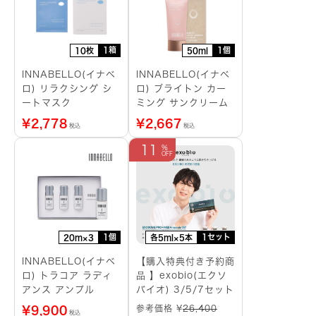
1箱
1個
10枚
50ml
INNABELLO(イナベ
INNABELLO(イナベ
ロ) リラクシング シ
ロ) ブライトン カー
ートマスク
ミング サンクリーム
¥
2,778
¥
2,667
税込
税込
11
1個
1セット
20m×3
各5ml×5本
INNABELLO(イナベ
【購入特典付き予約商
ロ) トラコア ラディ
品 】exobio(エクソ
アンス アンプル
バイオ) 3/5/7セット
参考価格 ¥
26,400
¥
9,900
税込