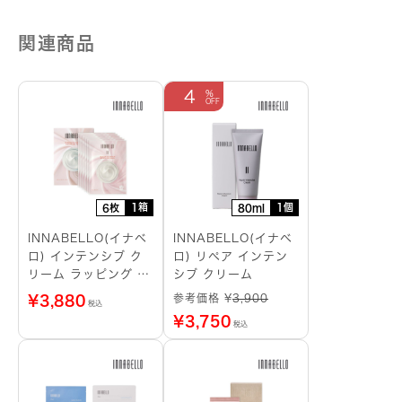
関連商品
4
1箱
1個
6枚
80ml
INNABELLO(イナベ
INNABELLO(イナベ
ロ) インテンシブ ク
ロ) リペア インテン
リーム ラッピング シ
シブ クリーム
ートマスク
参考価格 ¥
3,900
¥
3,880
税込
¥
3,750
税込