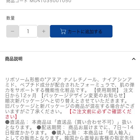
商品コード MG41035001050
数量
【メ
カートに追加する
ー
カ
ー
直
送
商品説明
品】
ANUA
(ア
ヌ
リポソーム形態の*アヌア ナノレチノール、ナイアシンア
ア)
ミド、ペプチド成分が配合されたフォーミュラで、肌の弾
レ
力をサポートする機能性化粧品です。 【使用期間】 注文
チ
日から12ヶ月 【パッケージデザイン変更のお知らせ】
ノ
順次新パッケージへと切り替えとさせていただきます。
旧パッケージと新パッケージの商品が混在する場合がござ
ー
いますがご了承ください。
【ご注文前に必ずご確認くだ
ル
さい】
0.3
●直送品： 本商品は「直送品（買い合わせ不可）」扱い
ナ
となります。 ●配送期間： 商品お届けまでに、7日～14
イ
日程度かかります。 ●購入上限： 本商品は「個人輸入」
ア
としての販売となります。韓国から直接お客様の指定先住