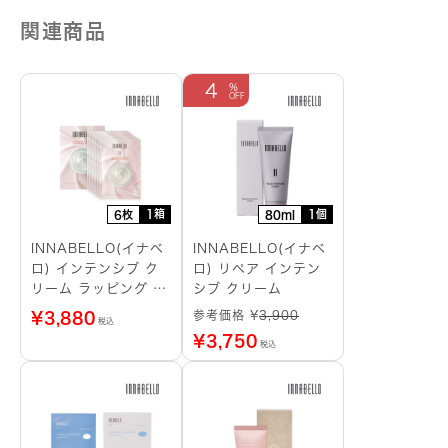
関連商品
4
1箱
1個
6枚
80ml
INNABELLO(イナベ
INNABELLO(イナベ
ロ) インテンシブ ク
ロ) リペア インテン
リーム ラッピング シ
シブ クリーム
ートマスク
参考価格 ¥
3,900
¥
3,880
税込
¥
3,750
税込