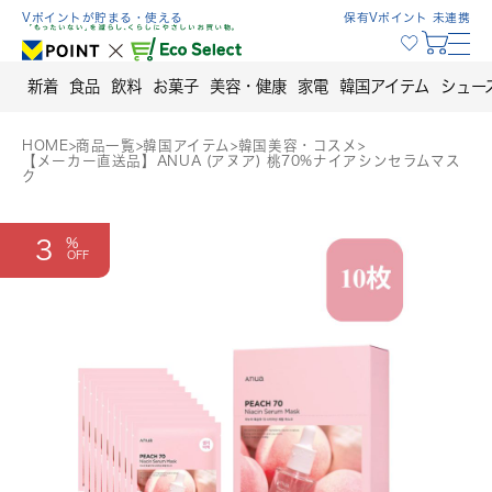
Skip
Vポイントが貯まる・使える
保有Vポイント 未連携
to
content
新着
食品
飲料
お菓子
美容・健康
家電
韓国アイテム
シュー
HOME
>
商品一覧
>
韓国アイテム
>
韓国美容・コスメ
>
【メーカー直送品】ANUA (アヌア) 桃70%ナイアシンセラムマス
ク
3