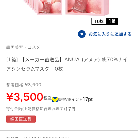
1箱
10枚
お気に入りに追加する
韓国美容・コスメ
[1箱] 【メーカー直送品】ANUA (アヌア) 桃70%ナイ
アシンセラムマスク 10枚
参考価格 ¥
3,600
¥3,500
税込
17pt
獲得Vポイント
寄付金額(上記価格に含まれます)
17円
韓国直送品