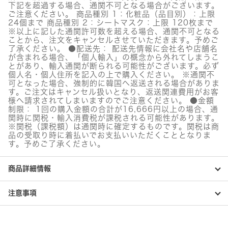
ム
下記を超過する場合、通関不可となる場合がございます。
マ
ご注意ください。 商品種別 1：化粧品（品目別）：上限
ス
24個まで 商品種別 2：シートマスク：上限 120枚まで
ク
※以上に記した通関許可数を超える場合、通関不可となる
個
ことから、注文をキャンセルさせていただきます。予めご
了承ください。 ●配送先： 配送先情報に会社名や店舗名
が含まれる場合、「個人輸入」の概念から外れてしまうこ
とがあり、輸入通関が断られる可能性がございます。必ず
個人名・個人住所を記入の上で購入ください。 ※通関不
可となった場合、強制的に韓国へ返送される場合がありま
す。ご注文はキャンセル扱いとなり、返送関連費用がお客
様へ請求されてしまいますのでご注意ください。 ●金額
制限： 1回の購入金額の合計が16,666円以上の場合、通
関時に関税・輸入消費税が課税される可能性があります。
※関税（課税額）は通関時に確定するものです。関税は商
品の受取り時に着払いでお支払いいただくこととなりま
す。予めご了承ください。
商品詳細情報
注意事項