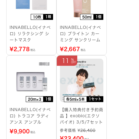
1箱
1個
10枚
50ml
INNABELLO(イナベ
INNABELLO(イナベ
ロ) リラクシング シ
ロ) ブライトン カー
ートマスク
ミング サンクリーム
¥
2,778
¥
2,667
税込
税込
11
1個
1セット
20m×3
各5ml×5本
INNABELLO(イナベ
【購入特典付き予約商
ロ) トラコア ラディ
品 】exobio(エクソ
アンス アンプル
バイオ) 3/5/7セット
参考価格 ¥
26,400
¥
9,900
税込
¥
23,400