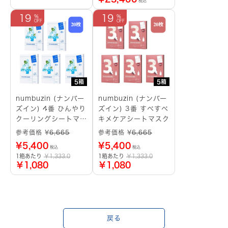
税込
19
19
5箱
5箱
numbuzin (ナンバー
numbuzin (ナンバー
ズイン) 4番 ひんやり
ズイン) 3番 すべすべ
クーリングシートマス
キメケアシートマスク
ク
参考価格 ¥
6,665
参考価格 ¥
6,665
¥
5,400
¥
5,400
税込
税込
1箱あたり
￥1,333.0
1箱あたり
￥1,333.0
￥1,080
￥1,080
戻る