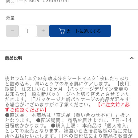
商品コード MG41035001051
数量
【メ
カートに追加する
ー
カ
ー
直
送
商品説明
品】
ANUA
(ア
ヌ
桃セラム1本分の有効成分をシートマスク1枚にたっぷり
ア)
と詰め込み、潤いとツヤのある肌にケアします。 【使用
桃
期間】 注文日から12ヶ月 【パッケージデザイン変更の
70%
お知らせ】 順次新パッケージへと切り替えとさせていた
ナ
だきます。 旧パッケージと新パッケージの商品が混在す
る場合がございますがご了承ください。
イ
【ご注文前に必
ずご確認ください】
ア
●直送品： 本商品は「直送品（買い合わせ不可）」扱い
シ
となります。 ●配送期間： 商品お届けまでに、7日～14
ン
日程度かかります。 ●購入上限： 本商品は「個人輸入」
セ
としての販売となります。韓国から直接お客様の指定先住
ラ
所へお届けいたします。日本の関税法により商品の数量が