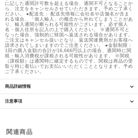
に記した通関許可数を超える場合、通関不可となることか
キ
ら、注文をキャンセルさせていただきます。予めご了承く
メ
ださい。 ●配送先： 配送先情報に会社名や店舗名が含ま
ケ
れる場合、「個人輸入」の概念から外れてしまうことがあ
ア
り、輸入通関が断られる可能性がございます。必ず個人
シ
名・個人住所を記入の上で購入ください。 ※通関不可と
ー
なった場合、強制的に韓国へ返送される場合があります。
ト
ご注文はキャンセル扱いとなり、返送関連費用がお客様へ
マ
請求されてしまいますのでご注意ください。 ●金額制限：
ス
1回の購入金額の合計が16,666円以上の場合、通関時に関
ク
税・輸入消費税が課税される可能性があります。 ※関税
（課税額）は通関時に確定するものです。関税は商品の受
個
取り時に着払いでお支払いいただくこととなります。予め
ご了承ください。
商品詳細情報
注意事項
関連商品