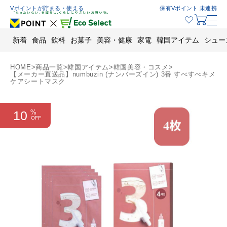
Skip
Vポイントが貯まる・使える
保有Vポイント 未連携
to
content
新着
食品
飲料
お菓子
美容・健康
家電
韓国アイテム
シュー
HOME
>
商品一覧
>
韓国アイテム
>
韓国美容・コスメ
>
【メーカー直送品】numbuzin (ナンバーズイン) 3番 すべすべキメ
ケアシートマスク
10