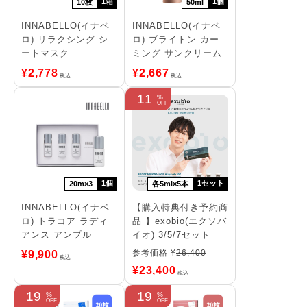
1箱
1個
10枚
50ml
INNABELLO(イナベ
INNABELLO(イナベ
ロ) リラクシング シ
ロ) ブライトン カー
ートマスク
ミング サンクリーム
¥
2,778
¥
2,667
税込
税込
11
1個
1セット
20m×3
各5ml×5本
INNABELLO(イナベ
【購入特典付き予約商
ロ) トラコア ラディ
品 】exobio(エクソバ
アンス アンプル
イオ) 3/5/7セット
参考価格 ¥
26,400
¥
9,900
税込
¥
23,400
税込
19
19