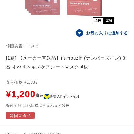
1箱
4枚
お気に入りに追加する
韓国美容・コスメ
[1箱] 【メーカー直送品】numbuzin (ナンバーズイン) 3
番 すべすべキメケアシートマスク 4枚
参考価格 ¥
1,333
¥1,200
税込
6pt
獲得Vポイント
寄付金額(上記価格に含まれます)
6円
韓国直送品