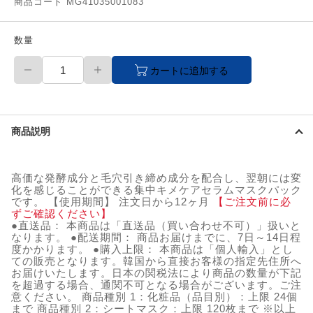
商品コード MG41035001083
数量
【メ
カートに追加する
ー
カ
ー
直
送
商品説明
品】
numbuzin
(ナ
ン
高価な発酵成分と毛穴引き締め成分を配合し、翌朝には変
バ
化を感じることができる集中キメケアセラムマスクパック
ー
です。 【使用期間】 注文日から12ヶ月
【ご注文前に必
ズ
ずご確認ください】
イ
●直送品： 本商品は「直送品（買い合わせ不可）」扱いと
なります。 ●配送期間： 商品お届けまでに、7日～14日程
ン)
度かかります。 ●購入上限： 本商品は「個人輸入」とし
3
ての販売となります。韓国から直接お客様の指定先住所へ
番
お届けいたします。日本の関税法により商品の数量が下記
す
を超過する場合、通関不可となる場合がございます。ご注
べ
意ください。 商品種別 1：化粧品（品目別）：上限 24個
す
まで 商品種別 2：シートマスク：上限 120枚まで ※以上
べ