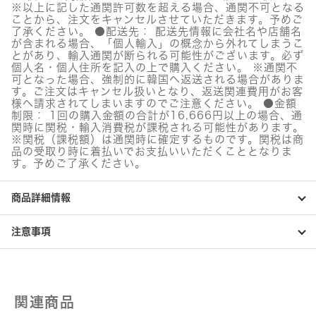
バ
※以上に記した通関許可数を超える場合、通関不可となる
ー
ことから、注文をキャンセルさせていただきます。予めご
グ
了承ください。 ●配送先： 配送先情報に会社名や店舗名
リ
が含まれる場合、「個人輸入」の概念から外れてしまうこ
ー
とがあり、輸入通関が断られる可能性がございます。必ず
ン
個人名・個人住所を記入の上で購入ください。 ※通関不
ト
可となった場合、強制的に韓国へ返送される場合がありま
ー
す。ご注文はキャンセル扱いとなり、返送関連費用がお客
ン
様へ請求されてしまいますのでご注意ください。 ●金額
ア
制限： 1回の購入金額の合計が16,666円以上の場合、通
ッ
関時に関税・輸入消費税が課税される可能性があります。
※関税（課税額）は通関時に確定するものです。関税は商
プ
品の受取り時に着払いでお支払いいただくこととなりま
ク
す。予めご了承ください。
リ
ー
ム
商品詳細情報
個
注意事項
関連商品