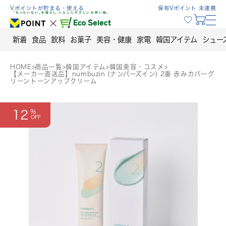
Skip
Vポイントが貯まる・使える
保有Vポイント 未連携
to
content
新着
食品
飲料
お菓子
美容・健康
家電
韓国アイテム
シュー
HOME
>
商品一覧
>
韓国アイテム
>
韓国美容・コスメ
>
【メーカー直送品】numbuzin (ナンバーズイン) 2番 赤みカバーグ
リーントーンアップクリーム
12