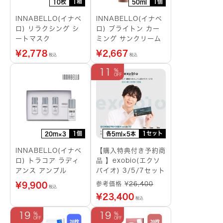
1箱
1個
10枚
50ml
INNABELLO(イナベ
INNABELLO(イナベ
ロ) リラクシング シ
ロ) ブライトン カー
ートマスク
ミング サンクリーム
¥
2,778
¥
2,667
税込
税込
11
1個
1セット
20m×3
各5ml×5本
INNABELLO(イナベ
【購入特典付き予約商
ロ) トラコア ラディ
品 】exobio(エクソ
アンス アンプル
バイオ) 3/5/7セット
参考価格 ¥
26,400
¥
9,900
税込
¥
23,400
税込
19
19