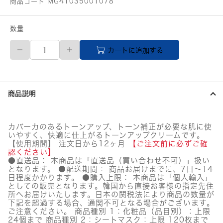
商品コード MG41035001078
数量
【メ
カートに追加する
ー
カ
ー
直
送
商品説明
品】
numbuzin
(ナ
ン
カバー力のあるトーンアップ、トーン補正が必要な肌に使
バ
いやすく、快適に仕上がるトーンアップクリームです。
ー
【使用期間】 注文日から12ヶ月
【ご注文前に必ずご確
ズ
認ください】
イ
●直送品： 本商品は「直送品（買い合わせ不可）」扱い
となります。 ●配送期間： 商品お届けまでに、7日～14
ン)
日程度かかります。 ●購入上限： 本商品は「個人輸入」
2
としての販売となります。韓国から直接お客様の指定先住
番
所へお届けいたします。日本の関税法により商品の数量が
赤
下記を超過する場合、通関不可となる場合がございます。
み
ご注意ください。 商品種別 1：化粧品（品目別）：上限
カ
24個まで 商品種別 2：シートマスク：上限 120枚まで