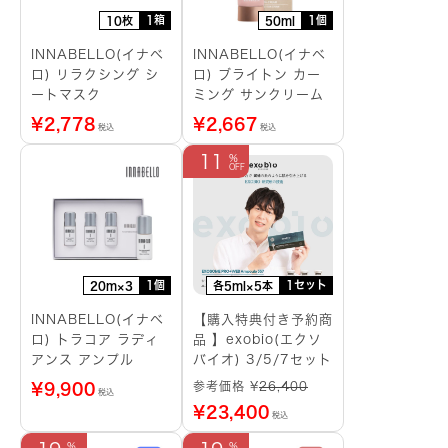
1箱
1個
10枚
50ml
INNABELLO(イナベ
INNABELLO(イナベ
ロ) リラクシング シ
ロ) ブライトン カー
ートマスク
ミング サンクリーム
¥
2,778
¥
2,667
税込
税込
11
1個
1セット
20m×3
各5ml×5本
INNABELLO(イナベ
【購入特典付き予約商
ロ) トラコア ラディ
品 】exobio(エクソ
アンス アンプル
バイオ) 3/5/7セット
参考価格 ¥
26,400
¥
9,900
税込
¥
23,400
税込