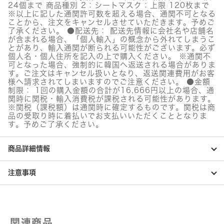
っ
24個まで 商品種別 2：シートマスク：上限 120枚まで
ぷ
※以上に記した通関許可数を超える場合、通関不可となる
り
ことから、注文をキャンセルさせていただきます。予めご
93％
了承ください。 ●配送先： 配送先情報に会社名や店舗名
整
が含まれる場合、「個人輸入」の概念から外れてしまうこ
肌
とがあり、輸入通関が断られる可能性がございます。必ず
ト
個人名・個人住所を記入の上で購入ください。 ※通関不
ナ
可となった場合、強制的に韓国へ返送される場合がありま
ー
す。ご注文はキャンセル扱いとなり、返送関連費用がお客
個
様へ請求されてしまいますのでご注意ください。 ●金額
制限： 1回の購入金額の合計が16,666円以上の場合、通
関時に関税・輸入消費税が課税される可能性があります。
※関税（課税額）は通関時に確定するものです。関税は商
品の受取り時に着払いでお支払いいただくこととなりま
す。予めご了承ください。
商品詳細情報
注意事項
関連商品