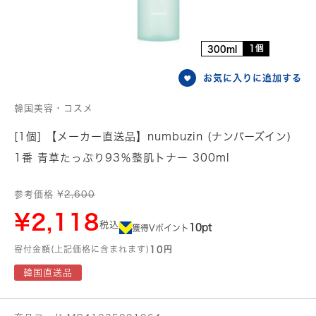
1個
300ml
お気に入りに追加する
韓国美容・コスメ
[1個] 【メーカー直送品】numbuzin (ナンバーズイン)
1番 青草たっぷり93％整肌トナー 300ml
参考価格 ¥
2,600
¥2,118
税込
10pt
獲得Vポイント
寄付金額(上記価格に含まれます)
10円
韓国直送品