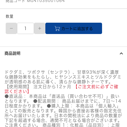
商品コード MG41035001064
数量
【メ
カートに追加する
ー
カ
ー
直
送
商品説明
品】
numbuzin
(ナ
ン
ドクダミ、ツボクサ（センテラ）、甘草93%が深く濃厚
バ
な鎮静効果をもたらし、ヒヤシンスエキスとツルドクダミ
ー
が透明感のある肌に導く、清らかな鎮静トナーです。
ズ
【使用期間】 注文日から12ヶ月
【ご注文前に必ずご確
イ
認ください】
●直送品： 本商品は「直送品（買い合わせ不可）」扱い
ン)
となります。 ●配送期間： 商品お届けまでに、7日～14
1
日程度かかります。 ●購入上限： 本商品は「個人輸入」
番
としての販売となります。韓国から直接お客様の指定先住
青
所へお届けいたします。日本の関税法により商品の数量が
草
下記を超過する場合、通関不可となる場合がございます。
た
ご注意ください。 商品種別 1：化粧品（品目別）：上限