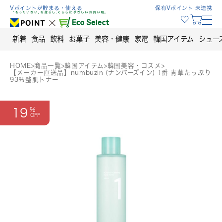
Skip
Vポイントが貯まる・使える
保有Vポイント 未連携
to
content
新着
食品
飲料
お菓子
美容・健康
家電
韓国アイテム
シュー
HOME
>
商品一覧
>
韓国アイテム
>
韓国美容・コスメ
>
【メーカー直送品】numbuzin (ナンバーズイン) 1番 青草たっぷり
93％整肌トナー
19