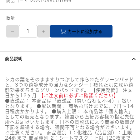
商品コード MG41035001066
数量
【メ
カートに追加する
ー
カ
ー
直
送
商品説明
品】
numbuzin
(ナ
ン
シカの葉をそのまますりつぶして作られたグリーンパッド
バ
と、3つの鎮静成分の強力なシナジー！疲れた肌に深い鎮
ー
静効果を与えるグリーンパッドです。 【使用期間】 注文
ズ
日から12ヶ月
【ご注文前に必ずご確認ください】
イ
●直送品： 本商品は「直送品（買い合わせ不可）」扱い
となります。 ●配送期間： 商品お届けまでに、7日～14
ン)
日程度かかります。 ●購入上限： 本商品は「個人輸入」
1
としての販売となります。韓国から直接お客様の指定先住
番
所へお届けいたします。日本の関税法により商品の数量が
シ
下記を超過する場合、通関不可となる場合がございます。
カ
ご注意ください。 商品種別 1：化粧品（品目別）：上限
丸
24個まで 商品種別 2：シートマスク：上限 120枚まで