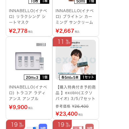
1箱
1個
10枚
50ml
INNABELLO(イナベ
INNABELLO(イナベ
ロ) リラクシング シ
ロ) ブライトン カー
ートマスク
ミング サンクリーム
¥
2,778
¥
2,667
税込
税込
11
1個
1セット
20m×3
各5ml×5本
INNABELLO(イナベ
【購入特典付き予約商
ロ) トラコア ラディ
品 】exobio(エクソ
アンス アンプル
バイオ) 3/5/7セット
参考価格 ¥
26,400
¥
9,900
税込
¥
23,400
税込
19
19