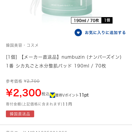
1個
190ml / 70枚
お気に入りに追加する
韓国美容・コスメ
[1個] 【メーカー直送品】numbuzin (ナンバーズイン)
1番 シカ丸ごと水分整肌パッド 190ml / 70枚
参考価格 ¥
2,700
¥2,300
税込
11pt
獲得Vポイント
寄付金額(上記価格に含まれます)
11円
韓国直送品