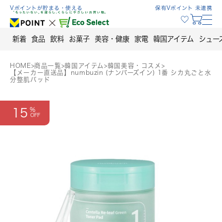
Skip
Vポイントが貯まる・使える
保有Vポイント 未連携
to
content
新着
食品
飲料
お菓子
美容・健康
家電
韓国アイテム
シュー
HOME
>
商品一覧
>
韓国アイテム
>
韓国美容・コスメ
>
【メーカー直送品】numbuzin (ナンバーズイン) 1番 シカ丸ごと水
分整肌パッド
15