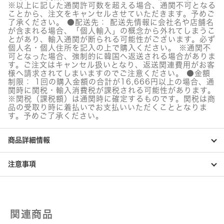
ご
※以上に記した通関許可数を超える場合、通関不可となる
と
ことから、注文をキャンセルさせていただきます。予めご
水
了承ください。 ●配送先： 配送先情報に会社名や店舗名
分
が含まれる場合、「個人輸入」の概念から外れてしまうこ
整
とがあり、輸入通関が断られる可能性がございます。必ず
肌
個人名・個人住所を記入の上で購入ください。 ※通関不
パ
可となった場合、強制的に韓国へ返送される場合がありま
ッ
す。ご注文はキャンセル扱いとなり、返送関連費用がお客
ド
様へ請求されてしまいますのでご注意ください。 ●金額
個
制限： 1回の購入金額の合計が16,666円以上の場合、通
関時に関税・輸入消費税が課税される可能性があります。
※関税（課税額）は通関時に確定するものです。関税は商
品の受取り時に着払いでお支払いいただくこととなりま
す。予めご了承ください。
商品詳細情報
注意事項
関連商品