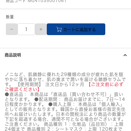
商品コード MG41035001061
数量
【メ
カートに追加する
ー
カ
ー
直
送
商品説明
品】
numbuzin
(ナ
ン
ノニなど、肌鎮静に優れた29種類の成分が疲れた肌を穏
バ
やかに落ち着かせ、肌の奥まで潤いを届ける鎮静セラムで
ー
す。 【使用期間】 注文日から12ヶ月
【ご注文前に必ず
ズ
ご確認ください】
イ
●直送品： 本商品は「直送品（買い合わせ不可）」扱い
となります。 ●配送期間： 商品お届けまでに、7日～14
ン)
日程度かかります。 ●購入上限： 本商品は「個人輸入」
7
としての販売となります。韓国から直接お客様の指定先住
番
所へお届けいたします。日本の関税法により商品の数量が
な
下記を超過する場合、通関不可となる場合がございます。
で
ご注意ください。 商品種別 1：化粧品（品目別）：上限
な
24個まで 商品種別 2：シートマスク：上限 120枚まで