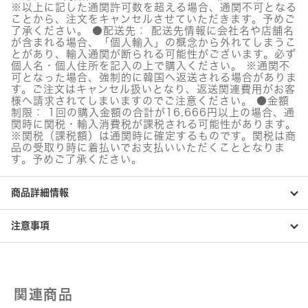
で
※以上に記した通関許可数を超える場合、通関不可となる
グ
ことから、注文をキャンセルさせていただきます。予めご
リ
了承ください。 ●配送先： 配送先情報に会社名や店舗名
ー
が含まれる場合、「個人輸入」の概念から外れてしまうこ
ン
とがあり、輸入通関が断られる可能性がございます。必ず
セ
個人名・個人住所を記入の上で購入ください。 ※通関不
ラ
可となった場合、強制的に韓国へ返送される場合がありま
ム
す。ご注文はキャンセル扱いとなり、返送関連費用がお客
個
様へ請求されてしまいますのでご注意ください。 ●金額
制限： 1回の購入金額の合計が16,666円以上の場合、通
関時に関税・輸入消費税が課税される可能性があります。
※関税（課税額）は通関時に確定するものです。関税は商
品の受取り時に着払いでお支払いいただくこととなりま
す。予めご了承ください。
商品詳細情報
注意事項
関連商品