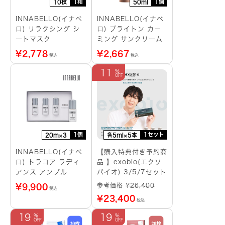
1箱
1個
10枚
50ml
INNABELLO(イナベ
INNABELLO(イナベ
ロ) リラクシング シ
ロ) ブライトン カー
ートマスク
ミング サンクリーム
¥
2,778
¥
2,667
税込
税込
11
1個
1セット
20m×3
各5ml×5本
INNABELLO(イナベ
【購入特典付き予約商
ロ) トラコア ラディ
品 】exobio(エクソ
アンス アンプル
バイオ) 3/5/7セット
参考価格 ¥
26,400
¥
9,900
税込
¥
23,400
税込
19
19