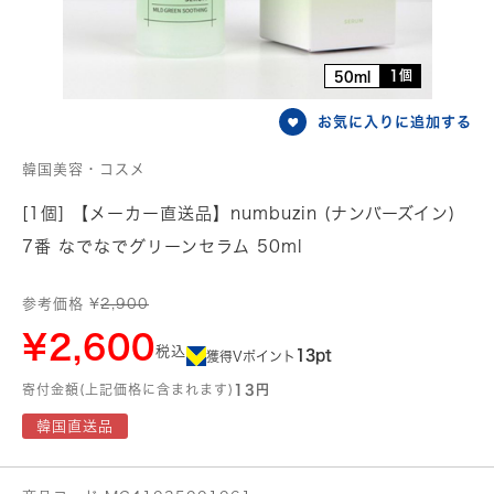
1個
50ml
お気に入りに追加する
韓国美容・コスメ
[1個] 【メーカー直送品】numbuzin (ナンバーズイン)
7番 なでなでグリーンセラム 50ml
参考価格 ¥
2,900
¥2,600
税込
13pt
獲得Vポイント
寄付金額(上記価格に含まれます)
13円
韓国直送品