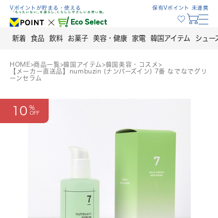
Skip
Vポイントが貯まる・使える
保有Vポイント 未連携
to
content
新着
食品
飲料
お菓子
美容・健康
家電
韓国アイテム
シュー
HOME
>
商品一覧
>
韓国アイテム
>
韓国美容・コスメ
>
【メーカー直送品】numbuzin (ナンバーズイン) 7番 なでなでグリ
ーンセラム
10