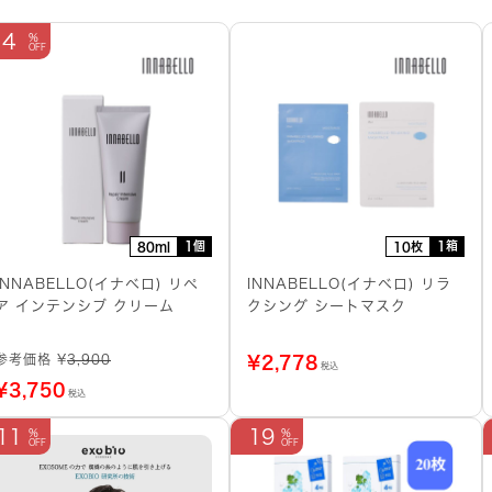
4
1個
1箱
80ml
10枚
INNABELLO(イナベロ) リペ
INNABELLO(イナベロ) リラ
ア インテンシブ クリーム
クシング シートマスク
参考価格 ¥
3,900
¥
2,778
税込
¥
3,750
税込
11
19