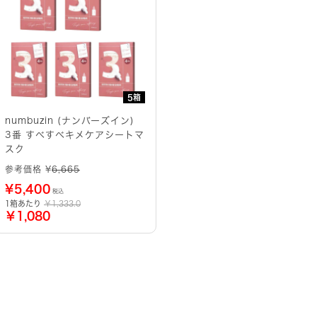
5箱
numbuzin (ナンバーズイン)
3番 すべすべキメケアシートマ
スク
参考価格 ¥
6,665
¥
5,400
税込
1箱あたり
￥1,333.0
￥1,080