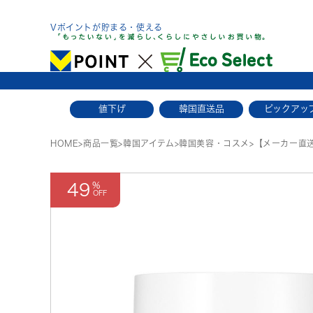
Skip
to
Vポイントが貯まる・使える
content
値下げ
韓国直送品
ピックアッ
HOME
>
商品一覧
>
韓国アイテム
>
韓国美容・コスメ
>
【メーカー直送
49