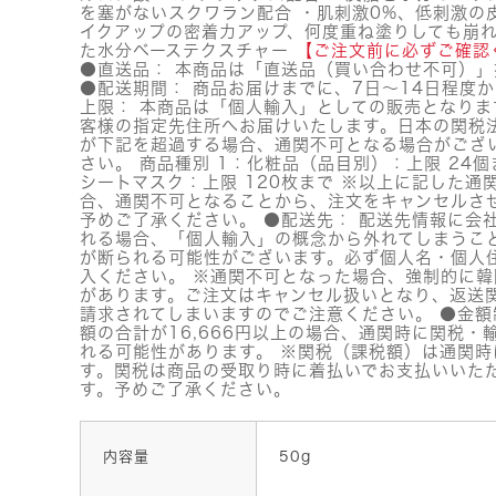
を塞がないスクワラン配合 ・肌刺激0%、低刺激の
イクアップの密着力アップ、何度重ね塗りしても崩
た水分ベーステクスチャー
【ご注文前に必ずご確認
●直送品： 本商品は「直送品（買い合わせ不可）」
●配送期間： 商品お届けまでに、7日～14日程度か
上限： 本商品は「個人輸入」としての販売となりま
客様の指定先住所へお届けいたします。日本の関税
が下記を超過する場合、通関不可となる場合がござ
さい。 商品種別 1：化粧品（品目別）：上限 24個
シートマスク：上限 120枚まで ※以上に記した通
合、通関不可となることから、注文をキャンセルさ
予めご了承ください。 ●配送先： 配送先情報に会
れる場合、「個人輸入」の概念から外れてしまうこ
が断られる可能性がございます。必ず個人名・個人
入ください。 ※通関不可となった場合、強制的に
があります。ご注文はキャンセル扱いとなり、返送
請求されてしまいますのでご注意ください。 ●金額
額の合計が16,666円以上の場合、通関時に関税・
れる可能性があります。 ※関税（課税額）は通関時
す。関税は商品の受取り時に着払いでお支払いいた
す。予めご了承ください。
内容量
50g