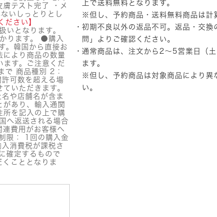
品】
上で送料無料となります。
皮膚テスト完了 ・メ
DIFFER&DEEPER
れないしっとりとし
※但し、予約商品・送料無料商品は計
(デ
ください】
初期不良以外の返品不可。返品・交換
ィ
扱いとなります。
フ
かります。 ●購入
問」
よりご確認ください。
ァ
す。韓国から直接お
通常商品は、注文から2～5営業日（
ー
法により商品の数量
&
います。ご注意くだ
ます。
デ
まで 商品種別 2：
※但し、予約商品は対象商品により異
関許可数を超える場
ィ
い。
せていただきます。
ー
社名や店舗名が含ま
パ
とがあり、輸入通関
ー)
住所を記入の上で購
セ
韓国へ返送される場合
ラ
関連費用がお客様へ
ル
制限： 1回の購入金
ロ
輸入消費税が課税さ
ニ
に確定するもので
ッ
だくこととなりま
ク
ウ
ォ
ー
タ
ー