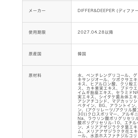
メーカー
DIFFER&DEEPER (ディフ
使用期限
2027.04.28以降
原産国
韓国
原材料
水、ペンチレングリコール、グリ
キサンジオール、ツボクサエキ
キス、ヒアルロン酸、クリ殻エ
ス、カキ果実エキス、ブドウエ
イムギ胎座エキス、セラミドN
実エキス、シイタケ菌糸体エキ
アシアチコシド、マデカッソシ
ベタイン、BG、アラントイン
ン、(アクリレーツ/アクリル酸ア
30))クロスポリマー、アルギ
Na、ラウリン酸ポリグリセリル
酸ポリグリセリル-10、エチ
ン、メリアアザジラクタ葉エキ
ム、メリアアザジラクタ花エキ
ール、水添ホスファチジルコリ