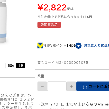
¥2,822
税込
寄付金額(上記価格に含まれます)
14円
韓国直送品
獲得Vポイント
14pt
お気に入りに追
商品コード MG40935001075
1個
50g
数量
【メ
カートに追
ー
カ
水分を浸透させ、水
ー
で開発されたセラミド
直
湿シナジーを生むセラ
送料 770円。お買い上げ商品の合計金
送
ンスを調整し、毛穴