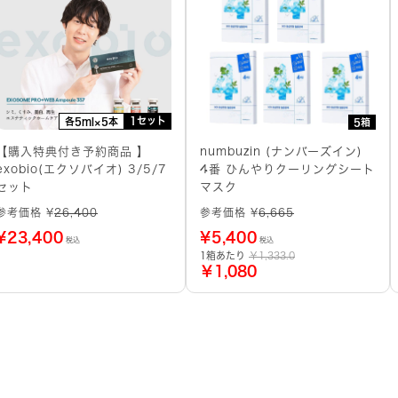
1セット
各5ml×5本
5箱
【購入特典付き予約商品 】
numbuzin (ナンバーズイン)
exobio(エクソバイオ) 3/5/7
4番 ひんやりクーリングシート
セット
マスク
参考価格 ¥
26,400
参考価格 ¥
6,665
¥
23,400
¥
5,400
税込
税込
1箱あたり
￥1,333.0
￥1,080