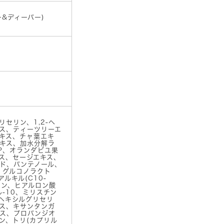
コ
ア
ァー&ディーパー)
ク
リ
ー
ム
個
セリン、1,2-ヘ
ス、ティーツリーエ
キス、チャ葉エキ
キス、加水分解ラ
P、オランダビユ果
ス、セージエキス、
ド、パンテノール、
、グルコノラクト
ルキル(C10-
ニン、ヒアルロン酸
-10、ミリスチン
ルヘキシルグリセリ
ス、キサンタンガ
ス、プロパンジオ
ン、トリ(カプリル