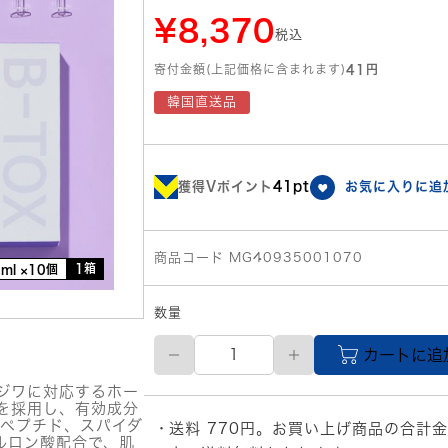
¥8,370
税込
寄付金額(上記価格に含まれます)
41円
韓国直送品
獲得Vポイント
41pt
お気に入りに追
商品コード MG40935001070
1箱
3ml ×10個
数量
【メ
カートに追
ー
カ
ジワに対応するホー
ー
を採用し、有効成分
直
スペプチド、スパイダ
送料 770円。お買い上げ商品の合計金
送
ルロン酸配合で、肌