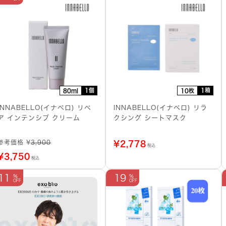
1個
1箱
80ml
10枚
INNABELLO(イナベロ) リペ
INNABELLO(イナベロ) リラ
ア インテンシブ クリーム
クシング シートマスク
参考価格 ¥
3,900
¥
2,778
税込
¥
3,750
税込
11
19