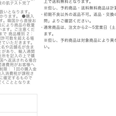
品】
上で送料無料となります。
激の肌テスト完了
DIFFER&DEEPER
※但し、予約商品・送料無料商品は計
(デ
扱いとなります。
初期不良以外の返品不可。返品・交換
ィ
かります。 ●購入
フ
す。韓国から直接お
問」
よりご確認ください。
ァ
法により商品の数量
通常商品は、注文から2～5営業日（
ー
います。ご注意くだ
&
まで 商品種別 2：
ます。
デ
関許可数を超える場
※但し、予約商品は対象商品により異
せていただきます。
ィ
い。
社名や店舗名が含ま
ー
とがあり、輸入通関
パ
住所を記入の上で購
ー)
韓国へ返送される場合
ビ
関連費用がお客様へ
ト
制限： 1回の購入金
ッ
輸入消費税が課税さ
ク
に確定するもので
フ
だくこととなりま
ォ
ー
デ
イ
リ
ー
個