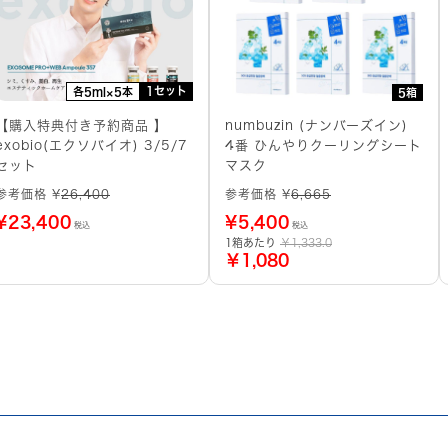
1セット
各5ml×5本
5箱
【購入特典付き予約商品 】
numbuzin (ナンバーズイン)
exobio(エクソバイオ) 3/5/7
4番 ひんやりクーリングシート
セット
マスク
参考価格 ¥
26,400
参考価格 ¥
6,665
¥
23,400
¥
5,400
税込
税込
1箱あたり
￥1,333.0
￥1,080