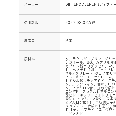
メーカー
DIFFER&DEEPER (ディフ
使用期限
2027.03.02以降
原産国
韓国
原材料
水、ラクトグロブリン、グリセリ
ンジオール、BG、カプリル酸
カプリン酸ポリグリセリル-4
トリペプチド-1銅、(アクリレー
キルアクリレート)クロスポリ
ヒドロキシエチルセルロース、
トキシル化レチンアミド、エチ
ン、アラントイン、香料、EDT
ン、ヒアルロン酸、加水分解ヒ
ロン酸K、アセチルヒアルロン
酸ヒドロキシプロピルトリモニ
酸Na、ヒアルロン酸クロスポ
ヒアルロン酸Na、合成遺伝子
リペプチド-1合成ヒト遺伝子
ド-1デカペプチド-40、合成
ゴペプチド－1