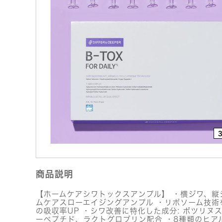
商品説明
【ホームケアシワトックスアンプル】 ・横ジワ、縦
ムケアスローエイジングアンプル ・リポソーム技術
の吸収率UP ・シワ改善に特化した成分: ボツリヌ
ーペプチド、ラクトグロブリン配合 ・8種類のヒア