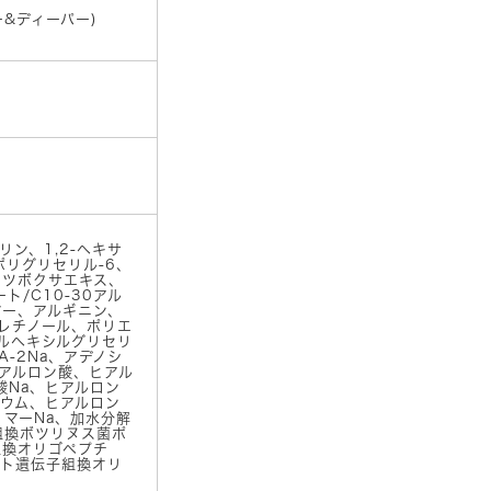
ァー&ディーパー)
ン、1,2-ヘキサ
ポリグリセリル-6、
、ツボクサエキス、
ト/C10-30アル
マー、アルギニン、
レチノール、ポリエ
ルヘキシルグリセリ
A-2Na、アデノシ
アルロン酸、ヒアル
酸Na、ヒアルロン
ウム、ヒアルロン
リマーNa、加水分解
組換ボツリヌス菌ポ
組換オリゴペプチ
ヒト遺伝子組換オリ