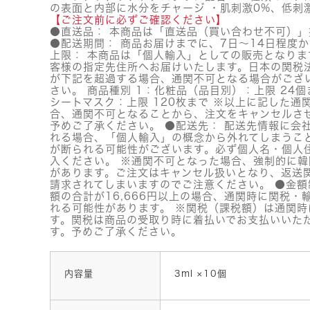
の表面と内部に水分をチャージ ・肌刺激0%、低刺
【ご注文前に必ずご確認ください】
●直送品： 本商品は「直送品（買い合わせ不可）」
●配送期間： 商品お届けまでに、7日～14日程度か
上限： 本商品は「個人輸入」としての販売となりま
客様の指定先住所へお届けいたします。日本の関税
が下記を超過する場合、通関不可となる場合がござ
さい。 商品種別 1：化粧品（品目別）：上限 24個
シートマスク：上限 120枚まで ※以上に記した通
合、通関不可となることから、注文をキャンセルさ
予めご了承ください。 ●配送先： 配送先情報に会
れる場合、「個人輸入」の概念から外れてしまうこ
が断られる可能性がございます。必ず個人名・個人
入ください。 ※通関不可となった場合、強制的に
があります。ご注文はキャンセル扱いとなり、返送
請求されてしまいますのでご注意ください。 ●金額
額の合計が16,666円以上の場合、通関時に関税・
れる可能性があります。 ※関税（課税額）は通関時
す。関税は商品の受取り時に着払いでお支払いいた
す。予めご了承ください。
内容量
3ml ×10個