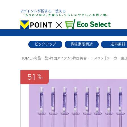
Skip
to
Vポイントが貯まる・使える
content
ピックアップ
賞味期限間近
送料無料
HOME
>
商品一覧
>
韓国アイテム
>
韓国美容・コスメ
>
【メーカー直送品
51