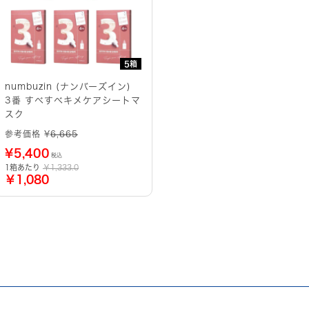
5箱
numbuzin (ナンバーズイン)
3番 すべすべキメケアシートマ
スク
参考価格 ¥
6,665
¥
5,400
税込
1箱あたり
￥1,333.0
￥1,080