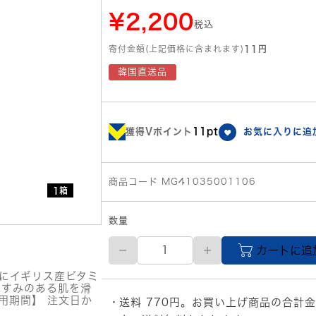
¥2,200
税込
寄付金額(上記価格に含まれます)
11円
韓国直送品
獲得Vポイント
11pt
お気に入りに追
商品コード MG41035001106
1箱
数量
【メ
カートに追
ー
カ
同時にイギリス産ビタミ
ー
くすみのある肌を滑
直
用期間】 注文日か
送料 770円。お買い上げ商品の合計金
送