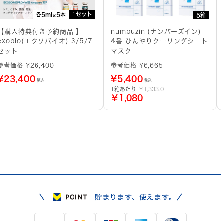
1セット
各5ml×5本
5箱
【購入特典付き予約商品 】
numbuzin (ナンバーズイン)
exobio(エクソバイオ) 3/5/7
4番 ひんやりクーリングシート
セット
マスク
参考価格 ¥
26,400
参考価格 ¥
6,665
¥
23,400
¥
5,400
税込
税込
1箱あたり
￥1,333.0
￥1,080