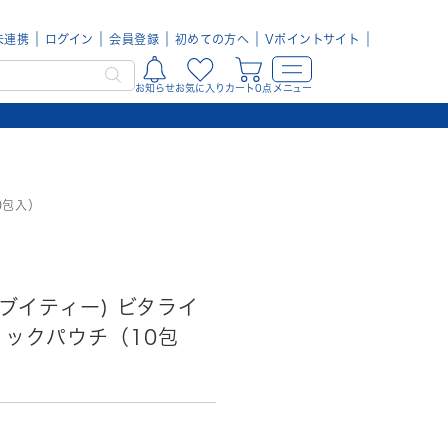
未連携
ログイン
会員登録
初めての方へ
Vポイントサイト
お知らせ
お気に入り
カート0点
メニュー
0包入）
(ブイティー) ビタライ
ィックパウチ（10包