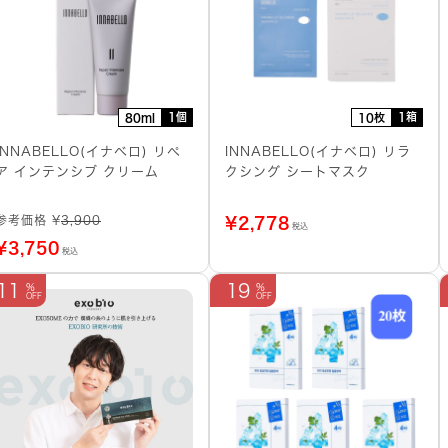
1個
1箱
80ml
10枚
INNABELLO(イナベロ) リペ
INNABELLO(イナベロ) リラ
ア インテンシブ クリーム
クシング シートマスク
参考価格 ¥
3,900
¥
2,778
税込
¥
3,750
税込
11
19