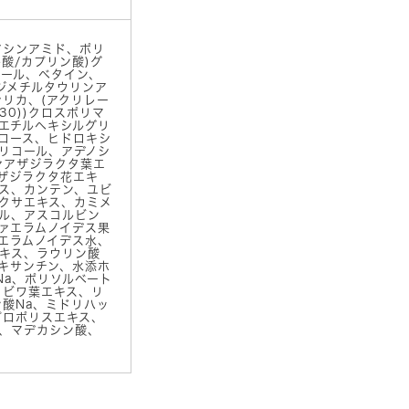
ク
パ
ウ
アシンアミド、ポリ
チ
酸/カプリン酸)グ
（10
オール、ベタイン、
包
ルジメチルタウリンア
シリカ、(アクリレー
入）
30))クロスポリマ
個
、エチルヘキシルグリ
ロース、ヒドロキシ
リコール、アデノシ
ァアザジラクタ葉エ
アザジラクタ花エキ
ス、カンテン、ユビ
クサエキス、カミメ
ル、アスコルビン
ァエラムノイデス果
エラムノイデス水、
キス、ラウリン酸
コキサンチン、水添ホ
Na、ポリソルベート
、ビワ葉エキス、リ
ン酸Na、ミドリハッ
プロポリスエキス、
、マデカシン酸、