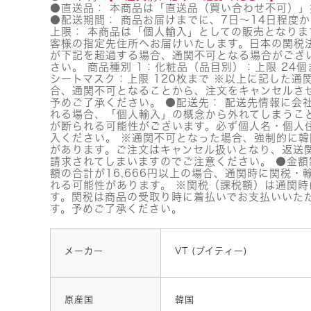
●直送品： 本商品は「直送品（買い合わせ不可）」
●配送期間： 商品お届けまでに、7日～14日程度か
上限： 本商品は「個人輸入」としての販売となりま
客様の指定先住所へお届けいたします。日本の関税
が下記を超過する場合、通関不可となる場合がござ
さい。 商品種別 1：化粧品（品目別）：上限 24個
シートマスク：上限 120枚まで ※以上に記した通
合、通関不可となることから、注文をキャンセルさ
予めご了承ください。 ●配送先： 配送先情報に会
れる場合、「個人輸入」の概念から外れてしまうこ
が断られる可能性がございます。必ず個人名・個人
入ください。 ※通関不可となった場合、強制的に
があります。ご注文はキャンセル扱いとなり、返送
請求されてしまいますのでご注意ください。 ●金額
額の合計が16,666円以上の場合、通関時に関税・
れる可能性があります。 ※関税（課税額）は通関時
す。関税は商品の受取り時に着払いでお支払いいた
す。予めご了承ください。
メーカー
VT (ブイティー)
原産国
韓国