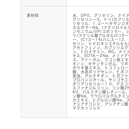
原材料
水、DPG、グリセリン、ナイ
グリセリン－3、トリ(カプリル
リセリル、1, 2－ヘキサンジ
カルボマーNa、(アクリロイ
ンモニウム/VP)コポリマー、
ツ/アクリル酸アルキル(C10－
ー、(C12－14)パレス－12
セリン、ヒドロキシエチルセル
アセトフェノン、カプリリルグ
ン、トロメタミン、BG、メリ
キス、EDTA－2Na、メリァ
ス、グァーガム、ウコン根エキ
キノン、キサンタンガム、ツボ
ボウキ葉エキス、トコフェロー
酸、水添ポリデセレン、ヒポフ
実油、グルタチオン、ヒポファ
プロパンジオール、サンゴモエ
ポリグリセリル－1 0、アス
スファチジルコリン、リン酸2
60、パルミチン酸レチノール
ン酸Na、ラウロイルグルタミ
カエキス、ヒアルロン酸Na、
アシアチコシド、アシアチン酸
マデカッソシド