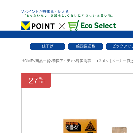
Skip
to
Vポイントが貯まる・使える
content
値下げ
韓国直送品
ピックアッ
HOME
>
商品一覧
>
韓国アイテム
>
韓国美容・コスメ
>
【メーカー直送
27