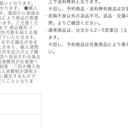
品】
上で送料無料となります。
扱いとなります。
VT
かります。 ●購入
※但し、予約商品・送料無料商品は計
(ブ
す。韓国から直接お
初期不良以外の返品不可。返品・交換
イ
法により商品の数量
テ
います。ご注意くだ
問」
よりご確認ください。
ィ
まで 商品種別 2：
通常商品は、注文から2～5営業日（
ー)
関許可数を超える場
ビ
せていただきます。
ます。
タ
社名や店舗名が含ま
※但し、予約商品は対象商品により異
とがあり、輸入通関
ラ
い。
住所を記入の上で購
イ
韓国へ返送される場合
ト
関連費用がお客様へ
リ
制限： 1回の購入金
ー
輸入消費税が課税さ
ド
に確定するもので
ル
だくこととなりま
シ
ョ
ッ
ト
100
ス
テ
ィ
ッ