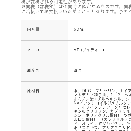
税が課税される可能性があります。
※関税（課税額）は通関時に確定するものです。関
に着払いでお支払いいただくこととなります。予め
内容量
50ml
メーカー
VT (ブイティー)
原産国
韓国
原材料
水、DPG、グリセリン、ナイ
マカデミア種子油、1，2－ヘ
ルミチン酸エチルヘキシル、シ
Na／アクリロイルジメチルタ
ー、ポリイソブテン、グリセレ
キシルグリセリン、カプリリル
シン、ポリアクリル酸Na、ツ
ルロン酸Na、（カプリリル／
ド、オレイン酸ソルビタン、キ
ポリスエキス、アシアチコシド