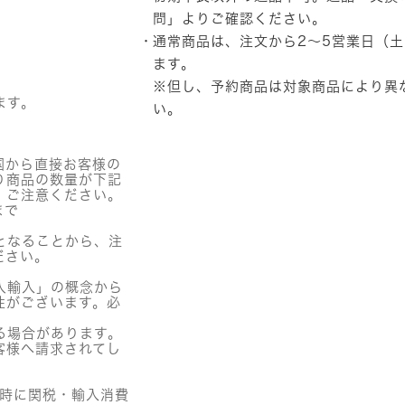
シ
問」
よりご確認ください。
ョ
通常商品は、注文から2～5営業日（
ッ
ト
ます。
300
※但し、予約商品は対象商品により異
個
ます。
い。
国から直接お客様の
り商品の数量が下記
。ご注意ください。
まで
となることから、注
ださい。
人輸入」の概念から
性がございます。必
る場合があります。
客様へ請求されてし
関時に関税・輸入消費