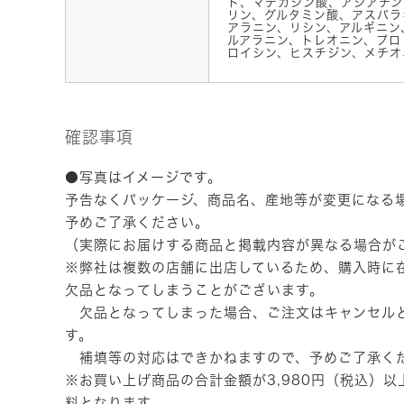
ド、マデカシン酸、アシアチン
リン、グルタミン酸、アスパラ
アラニン、リシン、アルギニン
ルアラニン、トレオニン、プロ
ロイシン、ヒスチジン、メチオ
確認事項
●写真はイメージです。
予告なくパッケージ、商品名、産地等が変更になる
予めご了承ください。
（実際にお届けする商品と掲載内容が異なる場合が
※弊社は複数の店舗に出店しているため、購入時に
欠品となってしまうことがございます。
欠品となってしまった場合、ご注文はキャンセル
す。
補填等の対応はできかねますので、予めご了承く
※お買い上げ商品の合計金額が3,980円（税込）
料となります。