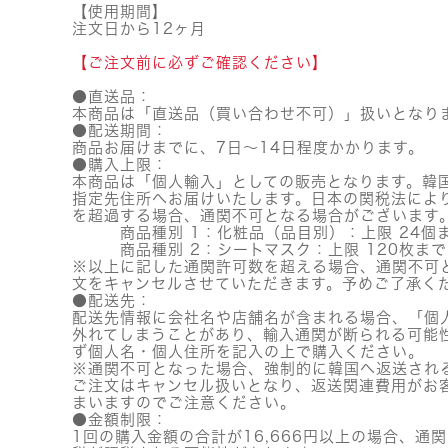
【使用期間】
注文日から12ヶ月
【ご注文前に必ずご確認ください】
●直送品：
本商品は「直送品（買い合わせ不可）」扱いとなり
●配送期間：
商品お届けまでに、7日～14日程度かかります。
●購入上限：
本商品は「個人輸入」としての販売となります。韓
指定先住所へお届けいたします。日本の関税法によ
を超過する場合、通関不可となる場合がございます
商品種別 1：化粧品（品目別）：上限 24個
商品種別 2：シートマスク：上限 120枚まで
※以上に記した通関許可数を超える場合、通関不可
文をキャンセルさせていただきます。予めご了承く
●配送先：
配送先情報に会社名や店舗名が含まれる場合、「個
外れてしまうことがあり、輸入通関が断られる可能
ず個人名・個人住所を記入の上で購入ください。
※通関不可となった場合、強制的に韓国へ返送され
ご注文はキャンセル扱いとなり、返送関連費用がお
まいますのでご注意ください。
●金額制限：
1回の購入金額の合計が16,666円以上の場合、通