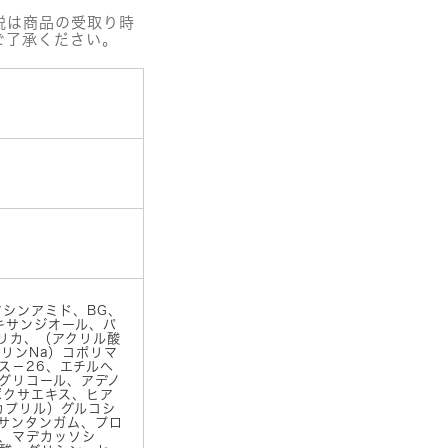
税は商品の受取り時
ご了承ください。
アシンアミド、BG、
キサンジオール、パ
リカ、（アクリル酸
ウリンNa）コポリマ
ス－26、エチルヘ
グリコール、アデノ
ボクサエキス、ヒア
カプリル）グルコシ
サンタンガム、プロ
、マデカッソシ