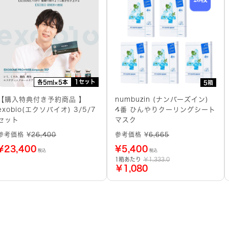
1セット
各5ml×5本
5箱
【購入特典付き予約商品 】
numbuzin (ナンバーズイン)
exobio(エクソバイオ) 3/5/7
4番 ひんやりクーリングシート
セット
マスク
参考価格 ¥
26,400
参考価格 ¥
6,665
¥
23,400
¥
5,400
税込
税込
1箱あたり
￥1,333.0
￥1,080