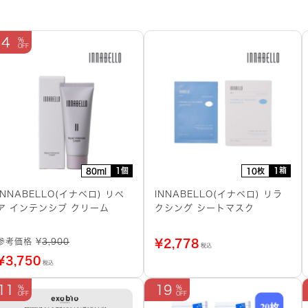
4
1個
1箱
80ml
10枚
INNABELLO(イナベロ) リペ
INNABELLO(イナベロ) リラ
ア インテンシブ クリーム
クシング シートマスク
参考価格 ¥
3,900
¥
2,778
税込
¥
3,750
税込
11
19