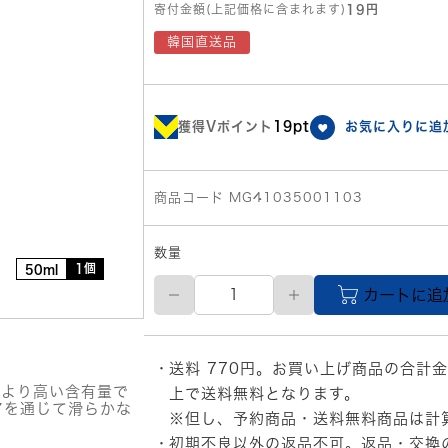
寄付金額(上記価格に含まれます)
19円
韓国直送品
獲得Vポイント
19pt
お気に入りに追
商品コード MG41035001103
数量
1個
50ml
VT
カートに追
(ブ
イ
テ
ィ
送料 770円。お買い上げ商品の合計金
ー)
リ
00より高い含有量で
上で送料無料となります。
アを通じて滑らかな
ー
※但し、予約商品・送料無料商品は計
ド
初期不良以外の返品不可。返品・交換
ル