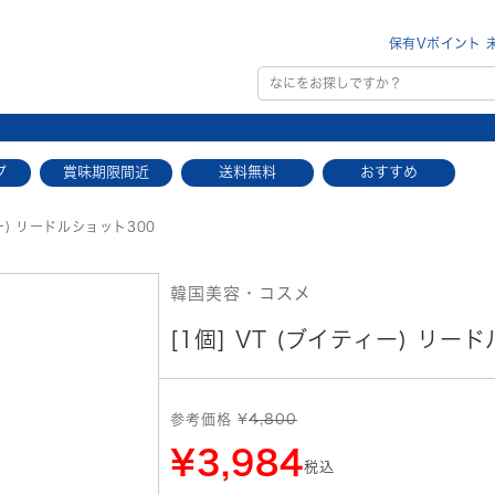
保有Vポイント 
プ
賞味期限間近
送料無料
おすすめ
ー) リードルショット300
韓国美容・コスメ
[1個] VT (ブイティー) リード
参考価格 ¥
4,800
¥3,984
税込