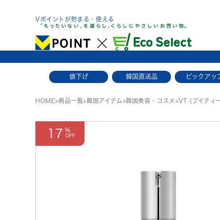
Skip
to
Vポイントが貯まる・使える
content
値下げ
韓国直送品
ピックアッ
HOME
>
商品一覧
>
韓国アイテム
>
韓国美容・コスメ
>
VT (ブイティ
17