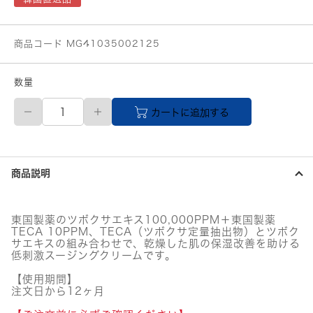
商品コード MG41035002125
数量
Madeca21
カートに追加する
(マ
デ
カ
21)
テ
商品説明
カ
ソ
リ
ュ
東国製薬のツボクサエキス100,000PPM＋東国製薬
ー
TECA 10PPM、TECA（ツボクサ定量抽出物）とツボク
シ
サエキスの組み合わせで、乾燥した肌の保湿改善を助ける
ョ
低刺激スージングクリームです。
ン
【使用期間】
ス
注文日から12ヶ月
ー
ジ