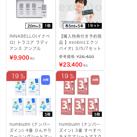
1個
1セット
20m×3
各5ml×5本
INNABELLO(イナベ
【購入特典付き予約商
ロ) トラコア ラディ
品 】exobio(エクソ
アンス アンプル
バイオ) 3/5/7セット
参考価格 ¥
26,400
¥
9,900
税込
¥
23,400
税込
19
19
5箱
5箱
numbuzin (ナンバー
numbuzin (ナンバー
ズイン) 4番 ひんやり
ズイン) 3番 すべすべ
クーリングシートマス
キメケアシートマスク