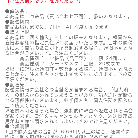
【ご注文前に必ずご確認ください】
ン
グ
●直送品：
ク
本商品は「直送品（買い合わせ不可）」扱いとなります。
リ
●配送期間：
ー
商品お届けまでに、7日～14日程度かかります。
ム
●購入上限：
個
本商品は「個人輸入」としての販売となります。韓国から
直接お客様の指定先住所へお届けいたします。日本の関税
法により商品の数量が下記を超過する場合、通関不可とな
る場合がございます。ご注意ください。
商品種別 1：化粧品（品目別）：上限 24個まで
商品種別 2：シートマスク：上限 120枚まで
※以上に記した通関許可数を超える場合、通関不可となる
ことから、注文をキャンセルさせていただきます。予めご
了承ください。
●配送先：
配送先情報に会社名や店舗名が含まれる場合、「個人輸
入」の概念から外れてしまうことがあり、輸入通関が断ら
れる可能性がございます。必ず個人名・個人住所を記入の
上で購入ください。
※通関不可となった場合、強制的に韓国へ返送される場合
があります。ご注文はキャンセル扱いとなり、返送関連費
用がお客様へ請求されてしまいますのでご注意ください。
●金額制限：
1回の購入金額の合計が16,666円以上の場合、通関時に
関税・輸入消費税が課税される可能性があります。