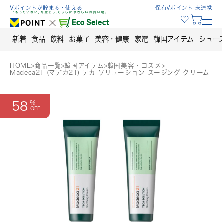
Skip
Vポイントが貯まる・使える
保有Vポイント 未連携
to
content
新着
食品
飲料
お菓子
美容・健康
家電
韓国アイテム
シュー
HOME
>
商品一覧
>
韓国アイテム
>
韓国美容・コスメ
>
Madeca21 (マデカ21) テカ ソリューション スージング クリーム
58