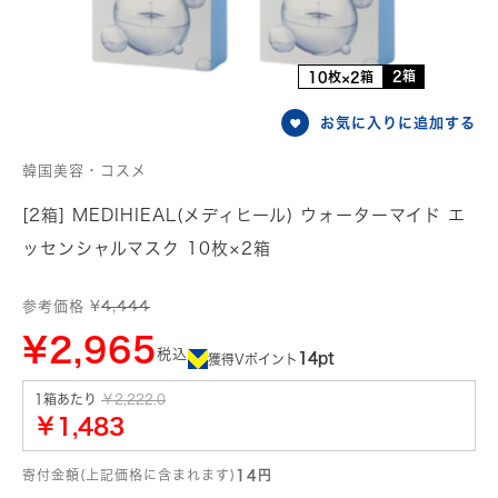
2箱
10枚×2箱
お気に入りに追加する
韓国美容・コスメ
[2箱] MEDIHIEAL(メディヒール) ウォーターマイド エ
ッセンシャルマスク 10枚×2箱
参考価格 ¥
4,444
¥2,965
税込
14pt
獲得Vポイント
1箱あたり
￥2,222.0
￥1,483
寄付金額(上記価格に含まれます)
14円