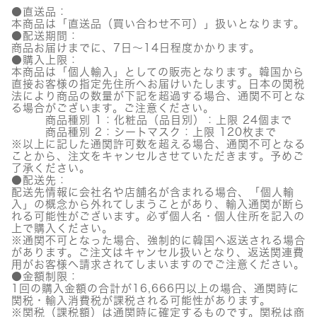
セ
●直送品：
ン
本商品は「直送品（買い合わせ不可）」扱いとなります。
シ
●配送期間：
ャ
商品お届けまでに、7日～14日程度かかります。
ル
●購入上限：
マ
本商品は「個人輸入」としての販売となります。韓国から
ス
直接お客様の指定先住所へお届けいたします。日本の関税
ク
法により商品の数量が下記を超過する場合、通関不可とな
個
る場合がございます。ご注意ください。
商品種別 1：化粧品（品目別）：上限 24個まで
商品種別 2：シートマスク：上限 120枚まで
※以上に記した通関許可数を超える場合、通関不可となる
ことから、注文をキャンセルさせていただきます。予めご
了承ください。
●配送先：
配送先情報に会社名や店舗名が含まれる場合、「個人輸
入」の概念から外れてしまうことがあり、輸入通関が断ら
れる可能性がございます。必ず個人名・個人住所を記入の
上で購入ください。
※通関不可となった場合、強制的に韓国へ返送される場合
があります。ご注文はキャンセル扱いとなり、返送関連費
用がお客様へ請求されてしまいますのでご注意ください。
●金額制限：
1回の購入金額の合計が16,666円以上の場合、通関時に
関税・輸入消費税が課税される可能性があります。
※関税（課税額）は通関時に確定するものです。関税は商