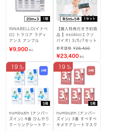
1個
1セット
20m×3
各5ml×5本
INNABELLO(イナベ
【購入特典付き予約商
ロ) トラコア ラディ
品 】exobio(エクソ
アンス アンプル
バイオ) 3/5/7セット
参考価格 ¥
26,400
¥
9,900
税込
¥
23,400
税込
19
19
5箱
5箱
numbuzin (ナンバー
numbuzin (ナンバー
ズイン) 4番 ひんやり
ズイン) 3番 すべすべ
クーリングシートマス
キメケアシートマスク
ク