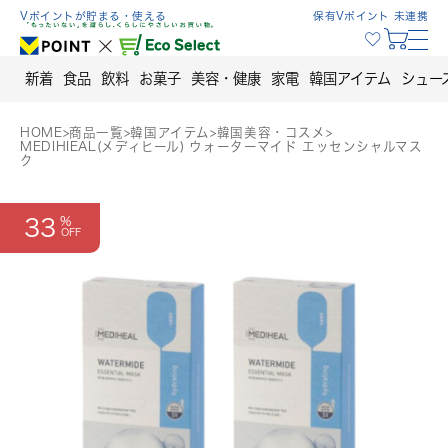
Skip
Vポイントが貯まる・使える
保有Vポイント 未連携
to
content
新着
食品
飲料
お菓子
美容・健康
家電
韓国アイテム
シュー
HOME
>
商品一覧
>
韓国アイテム
>
韓国美容・コスメ
>
MEDIHIEAL(メディヒール) ウォーターマイド エッセンシャルマス
ク
33