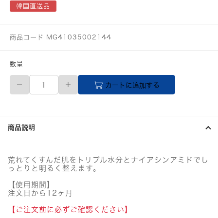
韓国直送品
商品コード MG41035002144
数量
MEDIHIEAL(メ
カートに追加する
デ
ィ
ヒ
ー
ル)
商品説明
ウ
ォ
ー
タ
荒れてくすんだ肌をトリプル水分とナイアシンアミドでし
ー
っとりと明るく整えます。
マ
イ
【使用期間】
ド
注文日から12ヶ月
エ
【ご注文前に必ずご確認ください】
ッ