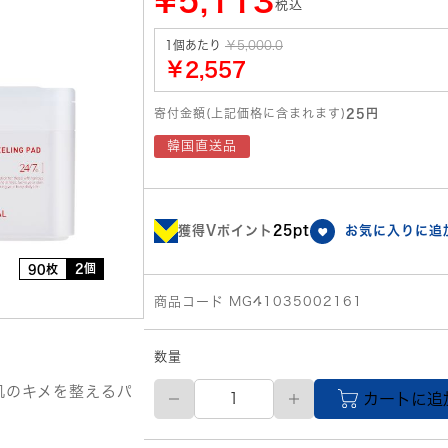
¥5,113
税込
1個あたり
￥5,000.0
￥2,557
寄付金額(上記価格に含まれます)
25円
韓国直送品
獲得Vポイント
25pt
お気に入りに追
2個
90枚
商品コード MG41035002161
数量
MEDIHIEAL(メ
肌のキメを整えるパ
カートに追
デ
ィ
ヒ