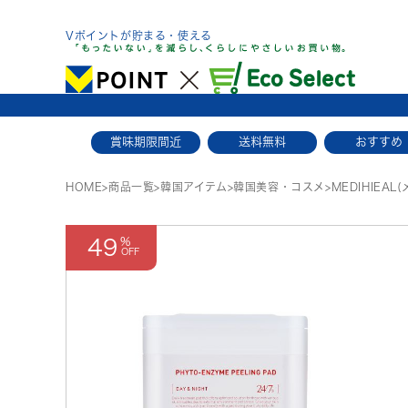
Skip
to
Vポイントが貯まる・使える
content
賞味期限間近
送料無料
おすすめ
HOME
>
商品一覧
>
韓国アイテム
>
韓国美容・コスメ
>
MEDIHIEA
49