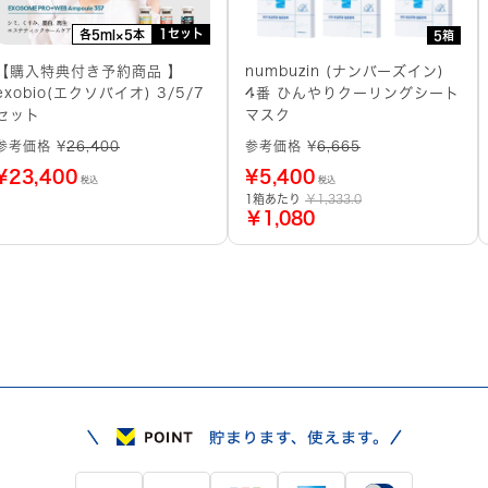
1セット
各5ml×5本
5箱
【購入特典付き予約商品 】
numbuzin (ナンバーズイン)
exobio(エクソバイオ) 3/5/7
4番 ひんやりクーリングシート
セット
マスク
参考価格 ¥
26,400
参考価格 ¥
6,665
¥
23,400
¥
5,400
税込
税込
1箱あたり
￥1,333.0
￥1,080