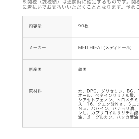
※関税（課税額）は通関時に確定するものです。関
に着払いでお支払いいただくこととなります。予め
内容量
90枚
メーカー
MEDIHIEAL(メディヒール)
原産国
韓国
原材料
水、DPG、グリセリン、BG、
オール、ベタインサリチル酸、
シアセトフェノン、トロメタミ
ス－16、クエン酸Ｎａ、クエ
Ｎａ、パパイン、パチョリ油、
ン油、カプリロイルサリチル酸
油、β－グルカン、ハッカ葉油