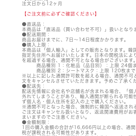
注文日から12ヶ月
【ご注文前に必ずご確認ください】
●直送品：
本商品は「直送品（買い合わせ不可）」扱いとなり
●配送期間：
商品お届けまでに、7日～14日程度かかります。
●購入上限：
本商品は「個人輸入」としての販売となります。韓
指定先住所へお届けいたします。日本の関税法によ
を超過する場合、通関不可となる場合がございます
商品種別 1：化粧品（品目別）：上限 24個
商品種別 2：シートマスク：上限 120枚まで
※以上に記した通関許可数を超える場合、通関不可
文をキャンセルさせていただきます。予めご了承く
●配送先：
配送先情報に会社名や店舗名が含まれる場合、「個
外れてしまうことがあり、輸入通関が断られる可能
ず個人名・個人住所を記入の上で購入ください。
※通関不可となった場合、強制的に韓国へ返送され
ご注文はキャンセル扱いとなり、返送関連費用がお
まいますのでご注意ください。
●金額制限：
1回の購入金額の合計が16,666円以上の場合、通
税が課税される可能性があります。