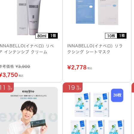
1個
1箱
80ml
10枚
INNABELLO(イナベロ) リペ
INNABELLO(イナベロ) リラ
ア インテンシブ クリーム
クシング シートマスク
参考価格 ¥
3,900
¥
2,778
税込
¥
3,750
税込
11
19