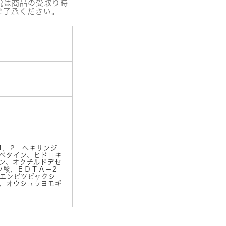
税は商品の受取り時
ご了承ください。
1，2－ヘキサンジ
ベタイン、ヒドロキ
ン、オクチルドデセ
ン酸、ＥＤＴＡ－2
エンピツビャクシ
、オウシュウヨモギ