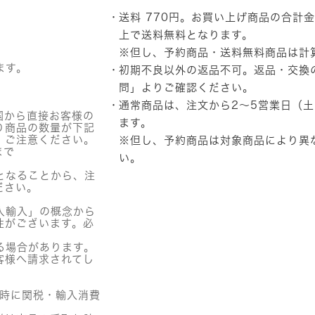
ー
送料 770円。お買い上げ商品の合計金
ル)
フ
上で送料無料となります。
ィ
※但し、予約商品・送料無料商品は計
ト
ます。
初期不良以外の返品不可。返品・交換
エ
ン
問」
よりご確認ください。
ザ
通常商品は、注文から2～5営業日（
イ
国から直接お客様の
ム
ます。
り商品の数量が下記
ピ
。ご注意ください。
※但し、予約商品は対象商品により異
ー
まで
い。
リ
ン
となることから、注
グ
ださい。
パ
ッ
人輸入」の概念から
ド
性がございます。必
個
る場合があります。
客様へ請求されてし
関時に関税・輸入消費