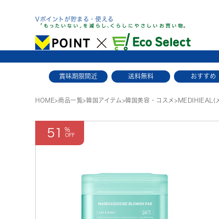
Skip
to
Vポイントが貯まる・使える
content
賞味期限間近
送料無料
おすすめ
HOME
>
商品一覧
>
韓国アイテム
>
韓国美容・コスメ
>
MEDIHIEA
51