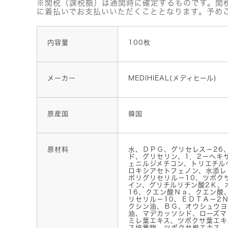
※関税（課税額）は通関時に確定するものです。関
に着払いでお支払いいただくこととなります。予め
内容量
100枚
メーカー
MEDIHIEAL(メディヒール)
原産国
韓国
原材料
水、ＤＰＧ、グリセレス－26
ド、グリセリン、1，2－ヘキ
ェニルジメチコン、トリエチル
ロキシアセトフェノン、水添レ
ポリグリセリル－10、ツボク
イン、グリチルリチン酸2Ｋ、
16、クエン酸Ｎａ、クエン酸
リセリル－10、ＥＤＴＡ－2
クシン油、ＢＧ、オウシュウヨ
油、マデカッソシド、ローズマ
ミレ葉エキス、ツボクサ葉エキ
ス培養物、ツボクサ根エキス、