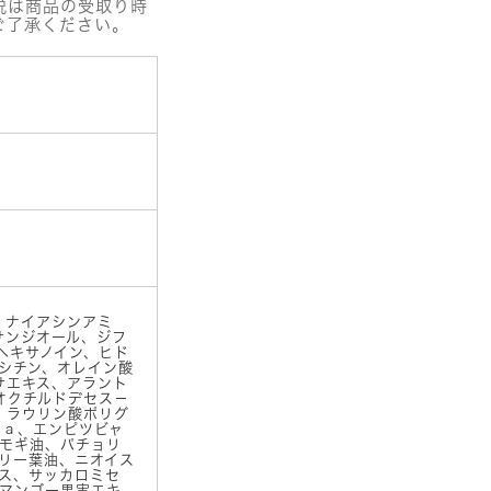
税は商品の受取り時
ご了承ください。
、ナイアシンアミ
サンジオール、ジフ
ヘキサノイン、ヒド
シチン、オレイン酸
サエキス、アラント
オクチルドデセス－
、ラウリン酸ポリグ
Ｎａ、エンピツビャ
モギ油、パチョリ
リー葉油、ニオイス
ス、サッカロミセ
マンゴー果実エキ