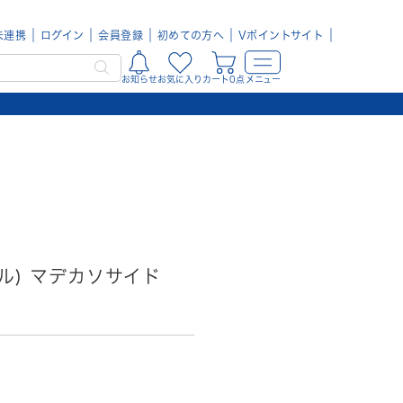
未連携
ログイン
会員登録
初めての方へ
Vポイントサイト
お知らせ
お気に入り
カート0点
メニュー
ヒール) マデカソサイド