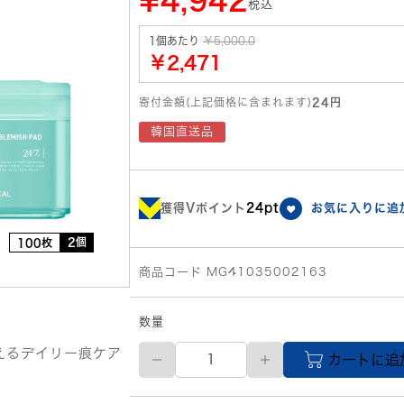
¥4,942
税込
1個あたり
￥5,000.0
￥2,471
寄付金額(上記価格に含まれます)
24円
韓国直送品
獲得Vポイント
24pt
お気に入りに追
2個
100枚
商品コード MG41035002163
数量
MEDIHIEAL(メ
えるデイリー痕ケア
カートに追
デ
ィ
ヒ