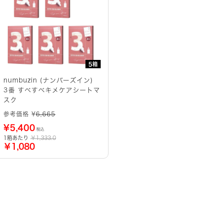
5箱
numbuzin (ナンバーズイン)
3番 すべすべキメケアシートマ
スク
参考価格 ¥
6,665
¥
5,400
税込
1箱あたり
￥1,333.0
￥1,080