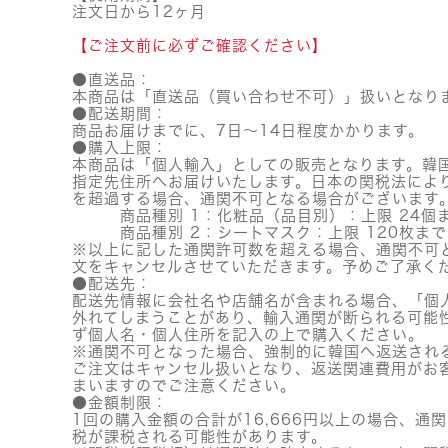
注文日から12ヶ月
【ご注文前に必ずご確認ください】
●直送品：
本商品は「直送品（買い合わせ不可）」扱いとなり
●配送期間：
商品お届けまでに、7日～14日程度かかります。
●購入上限：
本商品は「個人輸入」としての販売となります。韓
指定先住所へお届けいたします。日本の関税法によ
を超過する場合、通関不可となる場合がございます
商品種別 1：化粧品（品目別）：上限 24個
商品種別 2：シートマスク：上限 120枚まで
※以上に記した通関許可数を超える場合、通関不可
文をキャンセルさせていただきます。予めご了承く
●配送先：
配送先情報に会社名や店舗名が含まれる場合、「個
外れてしまうことがあり、輸入通関が断られる可能
ず個人名・個人住所を記入の上で購入ください。
※通関不可となった場合、強制的に韓国へ返送され
ご注文はキャンセル扱いとなり、返送関連費用がお
まいますのでご注意ください。
●金額制限：
1回の購入金額の合計が16,666円以上の場合、通
税が課税される可能性があります。