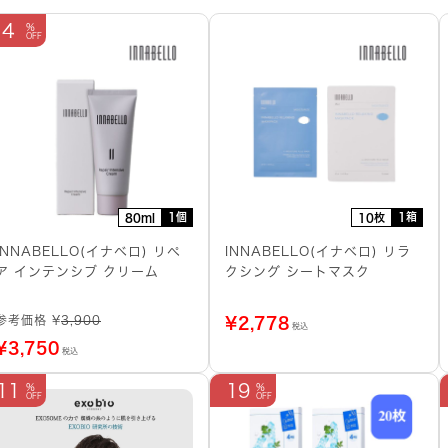
4
1個
1箱
80ml
10枚
INNABELLO(イナベロ) リペ
INNABELLO(イナベロ) リラ
ア インテンシブ クリーム
クシング シートマスク
参考価格 ¥
3,900
¥
2,778
税込
¥
3,750
税込
11
19