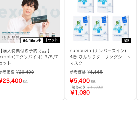
1セット
各5ml×5本
5箱
【購入特典付き予約商品 】
numbuzin (ナンバーズイン)
exobio(エクソバイオ) 3/5/7
4番 ひんやりクーリングシート
セット
マスク
参考価格 ¥
26,400
参考価格 ¥
6,665
¥
23,400
¥
5,400
税込
税込
1箱あたり
￥1,333.0
￥1,080