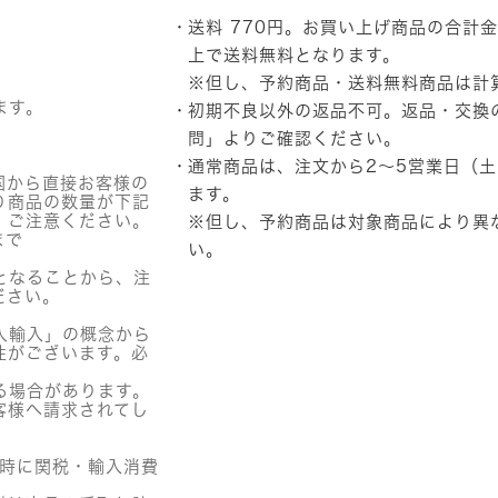
ー
送料 770円。お買い上げ商品の合計金
ル)
マ
上で送料無料となります。
デ
※但し、予約商品・送料無料商品は計
カ
ます。
初期不良以外の返品不可。返品・交換
ソ
サ
問」
よりご確認ください。
イ
通常商品は、注文から2～5営業日（
ド
国から直接お客様の
ブ
ます。
り商品の数量が下記
レ
。ご注意ください。
※但し、予約商品は対象商品により異
ミ
まで
い。
ッ
シ
となることから、注
ュ
ださい。
パ
ッ
人輸入」の概念から
ド
性がございます。必
個
る場合があります。
客様へ請求されてし
関時に関税・輸入消費