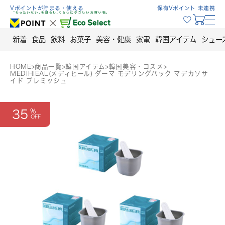
Skip
Vポイントが貯まる・使える
保有Vポイント 未連携
to
content
新着
食品
飲料
お菓子
美容・健康
家電
韓国アイテム
シュー
HOME
>
商品一覧
>
韓国アイテム
>
韓国美容・コスメ
>
MEDIHIEAL(メディヒール) ダーマ モデリングパック マデカソサ
イド ブレミッシュ
35