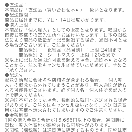
ク
●直送品：
マ
本商品は「直送品（買い合わせ不可）」扱いとなります。
デ
●配送期間：
カ
商品お届けまでに、7日～14日程度かかります。
ソ
●購入上限：
サ
本商品は「個人輸入」としての販売となります。韓国から
イ
直接お客様の指定先住所へお届けいたします。日本の関税
ド
法により商品の数量が下記を超過する場合、通関不可とな
ブ
る場合がございます。ご注意ください。
レ
商品種別 1：化粧品（品目別）：上限 24個まで
ミ
商品種別 2：シートマスク：上限 120枚まで
ッ
※以上に記した通関許可数を超える場合、通関不可となる
シ
ことから、注文をキャンセルさせていただきます。予めご
ュ
了承ください。
個
●配送先：
配送先情報に会社名や店舗名が含まれる場合、「個人輸
入」の概念から外れてしまうことがあり、輸入通関が断ら
れる可能性がございます。必ず個人名・個人住所を記入の
上で購入ください。
※通関不可となった場合、強制的に韓国へ返送される場合
があります。ご注文はキャンセル扱いとなり、返送関連費
用がお客様へ請求されてしまいますのでご注意ください。
●金額制限：
1回の購入金額の合計が16,666円以上の場合、通関時に
関税・輸入消費税が課税される可能性があります。
※関税（課税額）は通関時に確定するものです。関税は商