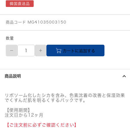
韓国直送品
商品コード MG41035003150
数量
MEDIHIEAL(メ
カートに追加する
デ
ィ
ヒ
ー
ル)
商品説明
ダ
ー
マ
モ
リポソーム化したシカを含み、色素沈着の改善と保湿効果
デ
でくすんだ肌を明るくするパックです。
リ
ン
【使用期間】
グ
注文日から12ヶ月
パ
【ご注文前に必ずご確認ください】
ッ