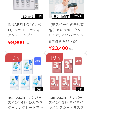
1個
1セット
20m×3
各5ml×5本
INNABELLO(イナベ
【購入特典付き予約商
ロ) トラコア ラディ
品 】exobio(エクソ
アンス アンプル
バイオ) 3/5/7セット
参考価格 ¥
26,400
¥
9,900
税込
¥
23,400
税込
19
19
5箱
5箱
numbuzin (ナンバー
numbuzin (ナンバー
ズイン) 4番 ひんやり
ズイン) 3番 すべすべ
クーリングシートマス
キメケアシートマスク
ク