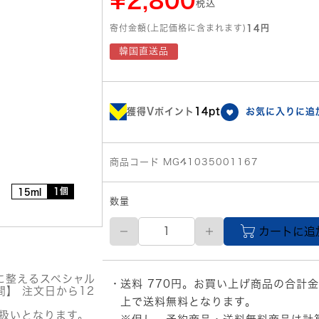
¥2,800
税込
寄付金額(上記価格に含まれます)
14円
韓国直送品
獲得Vポイント
14pt
お気に入りに追
商品コード MG41035001167
1個
15ml
数量
REJURAN
カートに追
(リ
ジ
ュ
ラ
に整えるスペシャル
送料 770円。お買い上げ商品の合計金
ン)
】 注文日から12
ヒ
上で送料無料となります。
ー
扱いとなります。