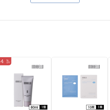
4
1個
1箱
80ml
10枚