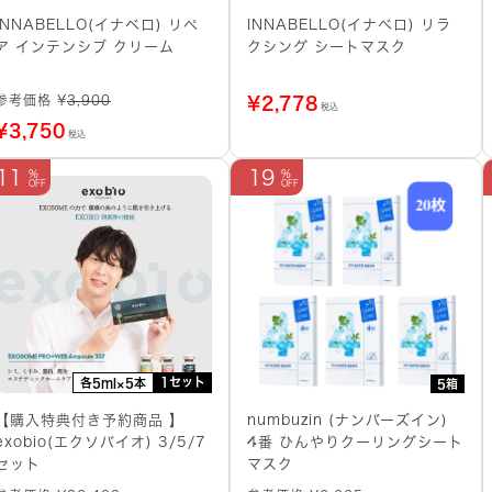
INNABELLO(イナベロ) リペ
INNABELLO(イナベロ) リラ
ア インテンシブ クリーム
クシング シートマスク
参考価格 ¥
3,900
¥
2,778
税込
¥
3,750
税込
11
19
1セット
各5ml×5本
5箱
【購入特典付き予約商品 】
numbuzin (ナンバーズイン)
exobio(エクソバイオ) 3/5/7
4番 ひんやりクーリングシート
セット
マスク