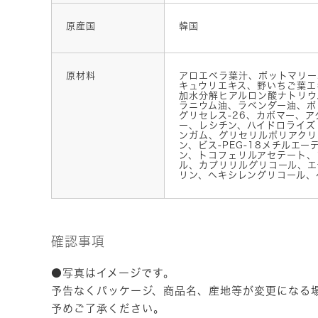
原産国
韓国
原材料
アロエベラ葉汁、ポットマリー
キュウリエキス、野いちご葉エ
加水分解ヒアルロン酸ナトリウ
ラニウム油、ラベンダー油、ポ
グリセレス-26、カボマー、
ー、レシチン、ハイドロライズ
ンガム、グリセリルポリアクリ
ン、ビス-PEG-18メチルエー
ン、トコフェリルアセテート、
ル、カプリリルグリコール、エ
リン、ヘキシレングリコール、
確認事項
●写真はイメージです。
予告なくパッケージ、商品名、産地等が変更になる
予めご了承ください。