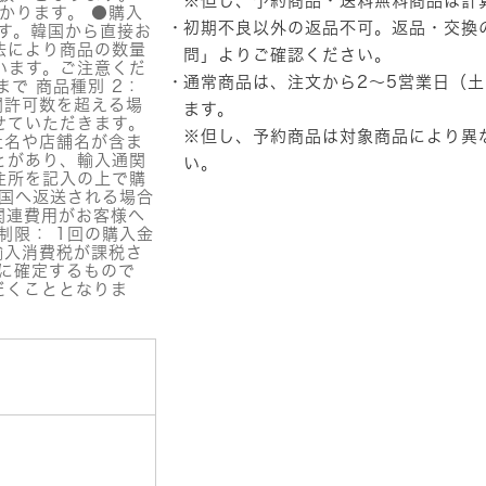
※但し、予約商品・送料無料商品は計
リ
かります。 ●購入
初期不良以外の返品不可。返品・交換
ン
す。韓国から直接お
グ
法により商品の数量
問」
よりご確認ください。
います。ご注意くだ
ア
通常商品は、注文から2～5営業日（
まで 商品種別 2：
イ
関許可数を超える場
ジ
ます。
せていただきます。
ェ
※但し、予約商品は対象商品により異
社名や店舗名が含ま
ル
とがあり、輸入通関
い。
個
住所を記入の上で購
韓国へ返送される場合
関連費用がお客様へ
制限： 1回の購入金
輸入消費税が課税さ
に確定するもので
だくこととなりま