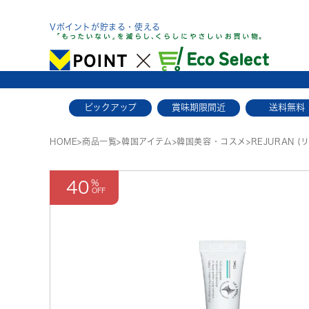
Skip
to
Vポイントが貯まる・使える
content
ピックアップ
賞味期限間近
送料無料
HOME
>
商品一覧
>
韓国アイテム
>
韓国美容・コスメ
>
REJURAN 
40