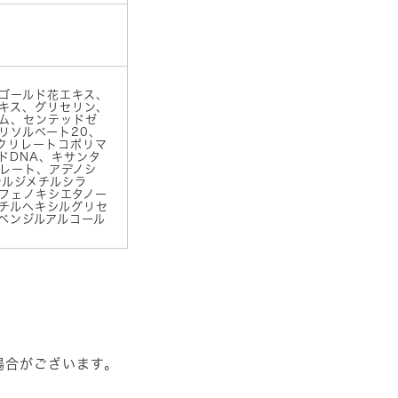
ゴールド花エキス、
キス、グリセリン、
ム、センテッドゼ
リソルベート20、
アクリレートコポリマ
ドDNA、キサンタ
レート、アデノシ
テルジメチルシラ
フェノキシエタノー
チルヘキシルグリセ
ベンジルアルコール
場合がございます。