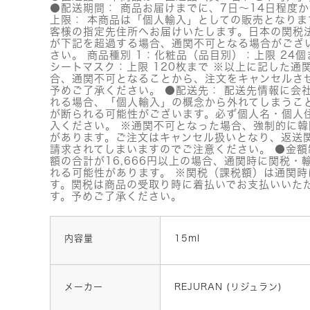
●配送期間： 商品お届けまでに、7日～14日程度か
上限： 本商品は「個人輸入」としての販売となりま
客様の指定先住所へお届けいたします。日本の関税
が下記を超過する場合、通関不可となる場合がござ
さい。 商品種別 1：化粧品（品目別）：上限 24個
シートマスク：上限 120枚まで ※以上に記した通
合、通関不可となることから、注文をキャンセルさ
予めご了承ください。 ●配送先： 配送先情報に会
れる場合、「個人輸入」の概念から外れてしまうこ
が断られる可能性がございます。必ず個人名・個人
入ください。 ※通関不可となった場合、強制的に
があります。ご注文はキャンセル扱いとなり、返送
請求されてしまいますのでご注意ください。 ●金額
額の合計が16,666円以上の場合、通関時に関税・
れる可能性があります。 ※関税（課税額）は通関時
す。関税は商品の受取り時に着払いでお支払いいた
す。予めご了承ください。
内容量
15ml
メーカー
REJURAN (リジュラン)