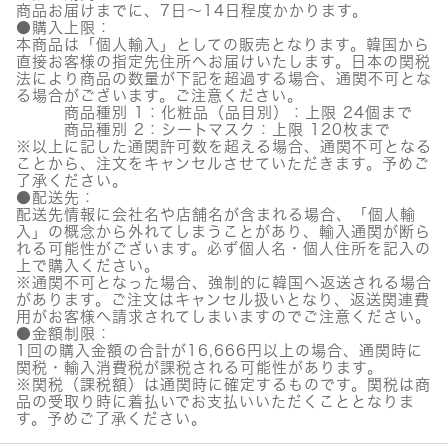
ブ
商品お届けまでに、7日～14日程度かかります。
ル
●購入上限：
ク
本商品は「個人輸入」としての販売となります。韓国から
レ
直接お客様の指定先住所へお届けいたします。日本の関税
ン
法により商品の数量が下記を超過する場合、通関不可とな
ジ
る場合がございます。ご注意ください。
ン
商品種別 1：化粧品（品目別）：上限 24個まで
グ
商品種別 2：シートマスク：上限 120枚まで
ウ
※以上に記した通関許可数を超える場合、通関不可となる
ォ
ことから、注文をキャンセルさせていただきます。予めご
ー
了承ください。
●配送先：
タ
配送先情報に会社名や店舗名が含まれる場合、「個人輸
ー
入」の概念から外れてしまうことがあり、輸入通関が断ら
個
れる可能性がございます。必ず個人名・個人住所を記入の
上で購入ください。
※通関不可となった場合、強制的に韓国へ返送される場合
があります。ご注文はキャンセル扱いとなり、返送関連費
用がお客様へ請求されてしまいますのでご注意ください。
●金額制限：
1回の購入金額の合計が16,666円以上の場合、通関時に
関税・輸入消費税が課税される可能性があります。
※関税（課税額）は通関時に確定するものです。関税は商
品の受取り時に着払いでお支払いいただくこととなりま
す。予めご了承ください。