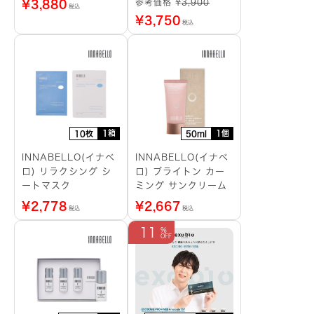
参考価格 ¥
3,900
¥
3,880
税込
¥
3,750
税込
1箱
1個
10枚
50ml
INNABELLO(イナベ
INNABELLO(イナベ
ロ) リラクシング シ
ロ) ブライトン カー
ートマスク
ミング サンクリーム
¥
2,778
¥
2,667
税込
税込
11