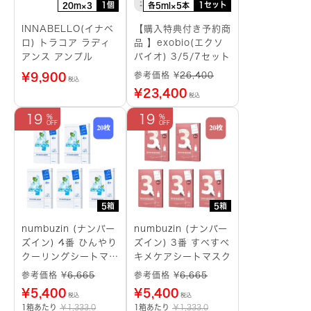
1個
1セット
20m×3
各5ml×5本
INNABELLO(イナベ
【購入特典付き予約商
ロ) トラコア ラディ
品 】exobio(エクソ
アンス アンプル
バイオ) 3/5/7セット
参考価格 ¥
26,400
¥
9,900
税込
¥
23,400
税込
19
19
5箱
5箱
numbuzin (ナンバー
numbuzin (ナンバー
ズイン) 4番 ひんやり
ズイン) 3番 すべすべ
クーリングシートマス
キメケアシートマスク
ク
参考価格 ¥
6,665
参考価格 ¥
6,665
¥
5,400
¥
5,400
税込
税込
1箱あたり
￥1,333.0
1箱あたり
￥1,333.0