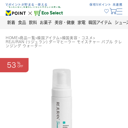
Skip
Vポイントが貯まる・使える
保有Vポイント 未連携
to
content
新着
食品
飲料
お菓子
美容・健康
家電
韓国アイテム
シュー
HOME
>
商品一覧
>
韓国アイテム
>
韓国美容・コスメ
>
REJURAN (リジュラン) ダーマヒーラー モイスチャー バブル クレ
ンジング ウォーター
53