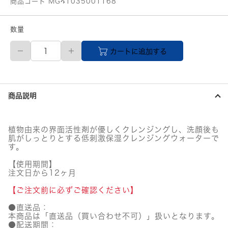
商品コード MG41035001168
数量
REJURAN
カートに追加する
(リ
ジ
ュ
ラ
ン)
商品説明
ダ
ー
マ
ヒ
植物由来の界面活性剤が優しくクレンジングし、洗顔後も
ー
肌がしっとりとする低刺激保湿クレンジングウォーターで
ラ
す。
ー
モ
【使用期間】
注文日から12ヶ月
イ
ス
【ご注文前に必ずご確認ください】
チ
ャ
●直送品：
ー
本商品は「直送品（買い合わせ不可）」扱いとなります。
バ
●配送期間：